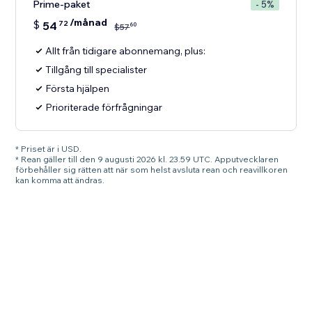
Prime-paket
- 5%
/månad
$
54
72
60
$
57
Allt från tidigare abonnemang, plus:
Tillgång till specialister
Första hjälpen
Prioriterade förfrågningar
* Priset är i USD.
* Rean gäller till den 9 augusti 2026 kl. 23.59 UTC. Apputvecklaren
förbehåller sig rätten att när som helst avsluta rean och reavillkoren
kan komma att ändras.