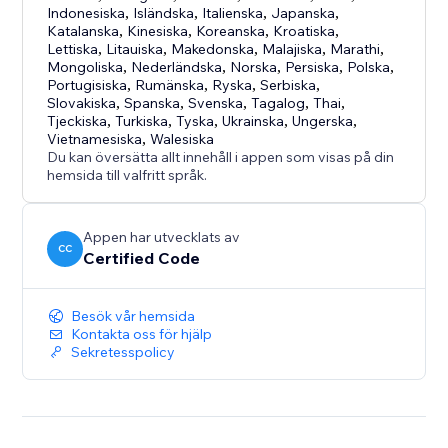
Indonesiska
,
Isländska
,
Italienska
,
Japanska
,
Katalanska
,
Kinesiska
,
Koreanska
,
Kroatiska
,
Lettiska
,
Litauiska
,
Makedonska
,
Malajiska
,
Marathi
,
Mongoliska
,
Nederländska
,
Norska
,
Persiska
,
Polska
,
Portugisiska
,
Rumänska
,
Ryska
,
Serbiska
,
Slovakiska
,
Spanska
,
Svenska
,
Tagalog
,
Thai
,
Tjeckiska
,
Turkiska
,
Tyska
,
Ukrainska
,
Ungerska
,
Vietnamesiska
,
Walesiska
Du kan översätta allt innehåll i appen som visas på din
hemsida till valfritt språk.
Appen har utvecklats av
CC
Certified Code
Besök vår hemsida
Kontakta oss för hjälp
Sekretesspolicy