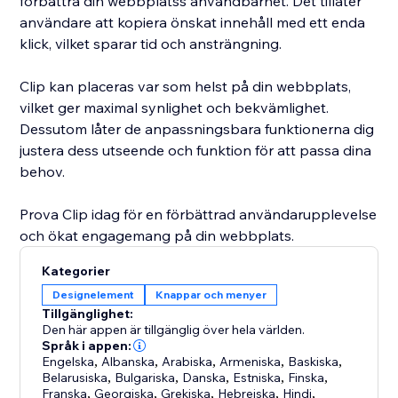
förbättra din webbplatss användbarhet. Det tillåter
användare att kopiera önskat innehåll med ett enda
klick, vilket sparar tid och ansträngning.
Clip kan placeras var som helst på din webbplats,
vilket ger maximal synlighet och bekvämlighet.
Dessutom låter de anpassningsbara funktionerna dig
justera dess utseende och funktion för att passa dina
behov.
Prova Clip idag för en förbättrad användarupplevelse
och ökat engagemang på din webbplats.
Kategorier
Designelement
Knappar och menyer
Tillgänglighet:
Den här appen är tillgänglig över hela världen.
Språk i appen:
Engelska
,
Albanska
,
Arabiska
,
Armeniska
,
Baskiska
,
Belarusiska
,
Bulgariska
,
Danska
,
Estniska
,
Finska
,
Franska
,
Georgiska
,
Grekiska
,
Hebreiska
,
Hindi
,