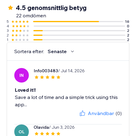
4.5 genomsnittlig betyg
22 omdömen
5
16
4
0
3
2
2
2
1
2
Sortera efter:
Senaste
Info003483
/ Jul 14, 2026
IN
Loved it!!
Save a lot of time and a simple trick using this
app...
Användbar
(0)
Olavida
/ Jun 3, 2026
OL