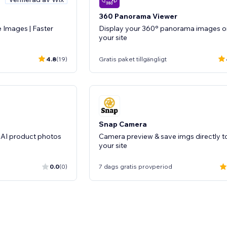
360 Panorama Viewer
 Images | Faster
Display your 360° panorama images o
your site
4.8
(19)
Gratis paket tillgängligt
Snap Camera
 AI product photos
Camera preview & save imgs directly t
your site
0.0
(0)
7 dags gratis provperiod