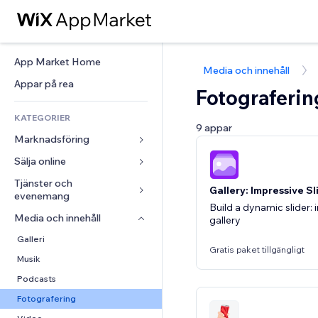
App Market Home
Media och innehåll
Appar på rea
Fotograferin
KATEGORIER
9 appar
Marknadsföring
Sälja online
Annonser
Mobil
Tjänster och 
Appar för butiker
Gallery: Impressive S
evenemang
Statistik
Frakt och leverans
Build a dynamic slider:
Media och innehåll
Hotell
gallery
Sociala medier
Sälj-knappar
Evenemang
Galleri
SEO
Onlinekurser
Gratis paket tillgängligt
Restauranger
Musik
Interaktioner
Beställtryck
Fastigheter
Podcasts
Listningar
Redovisning
Bokningar
Fotografering
E-post
Kuponger och lojalitet