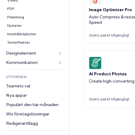
Video
Konvertering
Lagerlösningar
PDF
Image Optimizer Pro
Dropshipping
Auto Compress & resize
Fildelning
Priser och abonnemang
Speed
Nyheter
Crowdfunding
Innehållstjänster
Gratis paket tillgängligt
Mat och dryck
Texteffekter
Designelement
Kartor och navigering
Kommunikation 
Integritet och säkerhet
Formulär
AI Product Photos
UTFORSKA
Klocka
Blogg
Create high-converting
Teamets val
Sidmallar
Undersökningar
Nya appar
Bildeffekter
Chatt
Gratis paket tillgängligt
Populärt den här månaden
Knappar och menyer
Kommentarer
Banners och märken
Wix företagslösningar
Telefon
Kalkylatorer
Community
Redigerartillägg
Sök
Omdömen och recensioner