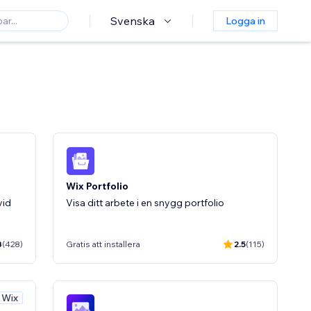
Svenska
Logga in
Wix Portfolio
vid
Visa ditt arbete i en snygg portfolio
3
(428)
Gratis att installera
2.5
(115)
v Wix