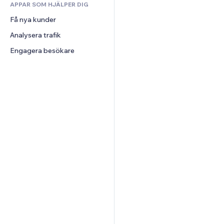
APPAR SOM HJÄLPER DIG
Väder
CRM
Få nya kunder
Diagram och tabeller
Analysera trafik
Engagera besökare