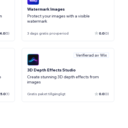
Watermark Images
n
Protect your images with a visible
watermark
4.0
(5)
3 dags gratis provperiod
0.0
(0)
Verifierad av Wix
3D Depth Effects Studio
o
Create stunning 3D depth effects from
images
5.0
(1)
Gratis paket tillgängligt
0.0
(0)