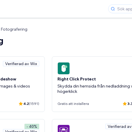
Fotografering
g
Verifierad av Wix
lideshow
Right Click Protect
 images & videos
Skydda din hemsida från nedladdning 
högerklick
4.2
(1591)
Gratis att installera
3.
Verifierad a
- 40%
Verifierad av Wix