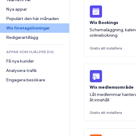
Video
Konvertering
Sidmallar
Lagerlösningar
Undersökningar
Nya appar
PDF
Bildeffekter
Dropshipping
Chatt
Fildelning
Populärt den här månaden
Knappar och menyer
Priser och abonnemang
Kommentarer
Wix Bookings
Nyheter
Banners och märken
Crowdfunding
Wix företagslösningar
Telefon
Schemaläggning, kalen
Innehållstjänster
onlinebokning
Kalkylatorer
Mat och dryck
Community
Redigerartillägg
Texteffekter
Sök
Omdömen och recensioner
Gratis att installera
APPAR SOM HJÄLPER DIG
Väder
CRM
Få nya kunder
Diagram och tabeller
Analysera trafik
Engagera besökare
Wix medlemsområde
Låt medlemmar hanter
åt innehåll
Gratis att installera