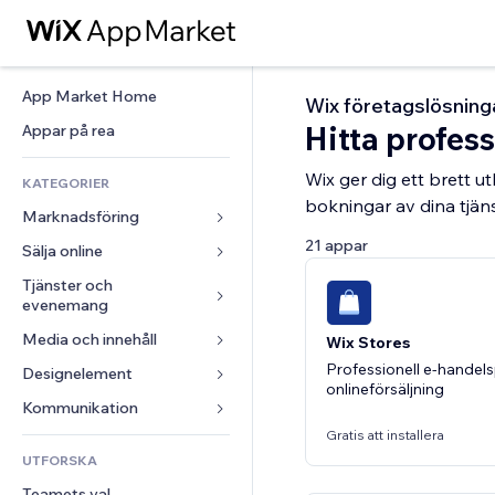
App Market Home
Wix företagslösning
Hitta profess
Appar på rea
Wix ger dig ett brett 
KATEGORIER
bokningar av dina tjä
Marknadsföring
21 appar
Sälja online
Annonser
Mobil
Tjänster och 
Appar för butiker
evenemang
Statistik
Frakt och leverans
Media och innehåll
Hotell
Wix Stores
Sociala medier
Sälj-knappar
Professionell e-handels
Evenemang
Designelement
Galleri
SEO
Onlinekurser
onlineförsäljning
Restauranger
Musik
Interaktioner
Kartor och navigering
Kommunikation 
Beställtryck
Fastigheter
Podcasts
Listningar
Gratis att installera
Integritet och säkerhet
Redovisning
Formulär
UTFORSKA
Bokningar
Fotografering
E-post
Klocka
Kuponger och lojalitet
Blogg
Teamets val