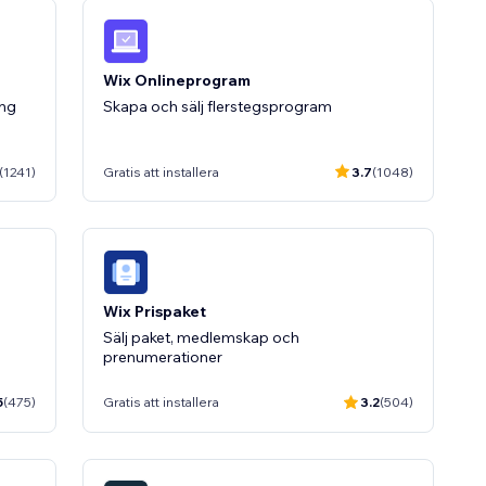
Wix Onlineprogram
ang
Skapa och sälj flerstegsprogram
(1241)
Gratis att installera
3.7
(1048)
Wix Prispaket
Sälj paket, medlemskap och
prenumerationer
5
(475)
Gratis att installera
3.2
(504)