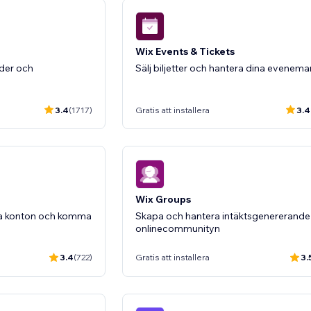
Wix Events & Tickets
der och
Sälj biljetter och hantera dina evenem
3.4
(1717)
Gratis att installera
3.4
Wix Groups
a konton och komma
Skapa och hantera intäktsgenererande
onlinecommunityn
3.4
(722)
Gratis att installera
3.