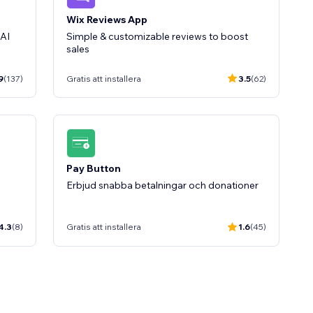
Wix Reviews App
AI
Simple & customizable reviews to boost
9
(137)
Gratis att installera
3.5
(62)
Pay Button
Erbjud snabba betalningar och donationer
4.3
(8)
Gratis att installera
1.6
(45)