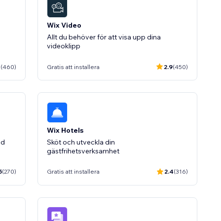
Wix Video
Allt du behöver för att visa upp dina
videoklipp
1
(460)
Gratis att installera
2.9
(450)
Wix Hotels
ed
Sköt och utveckla din
gästfrihetsverksamhet
5
(270)
Gratis att installera
2.4
(316)