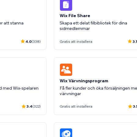
Wix File Share
er att stanna
Skapa ett delat filbibliotek för dina
sidmedlemmar
4.0
(338)
Gratis att installera
3.
Wix Värvningsprogram
jud med Wix-spelaren
Få fler kunder och öka försäljningen m
värvningar
3.4
(322)
Gratis att installera
3.