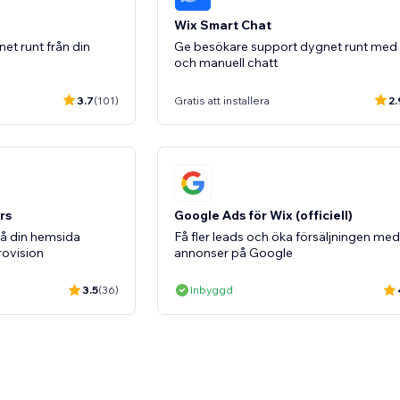
Wix Smart Chat
et runt från din
Ge besökare support dygnet runt med 
och manuell chatt
3.7
(101)
Gratis att installera
2.
rs
Google Ads för Wix (officiell)
på din hemsida
Få fler leads och öka försäljningen med
rovision
annonser på Google
3.5
(36)
Inbyggd