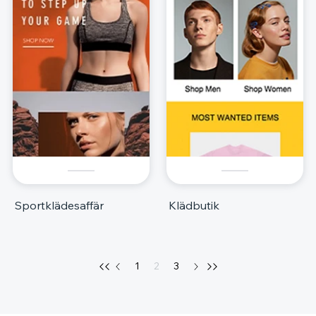
Sportklädesaffär
Klädbutik
1
2
3