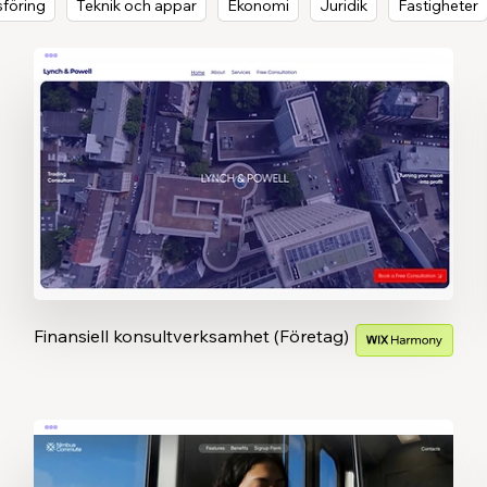
föring
Teknik och appar
Ekonomi
Juridik
Fastigheter
Finansiell konsultverksamhet (Företag)