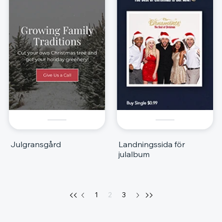
Julgransgård
Landningssida för
julalbum
1
2
3