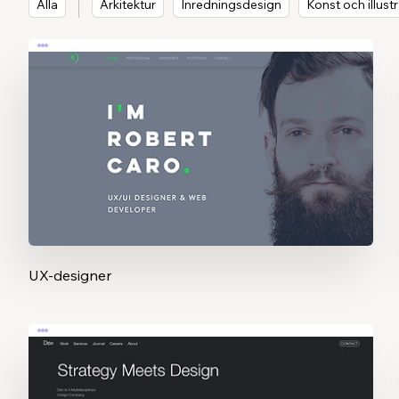
Alla
Arkitektur
Inredningsdesign
Konst och illust
UX-designer