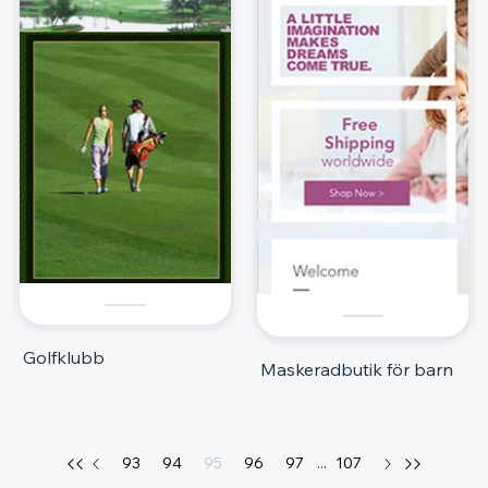
Golfklubb
Maskeradbutik för barn
93
94
95
96
97
...
107