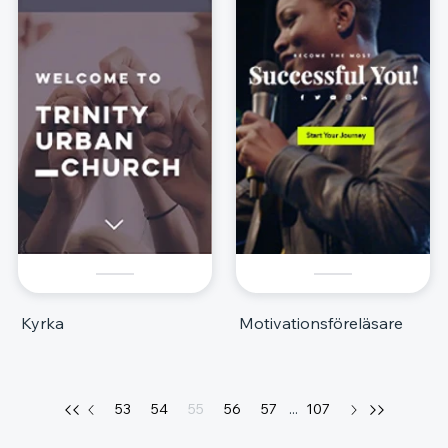
Kyrka
Motivationsföreläsare
53
54
55
56
57
...
107