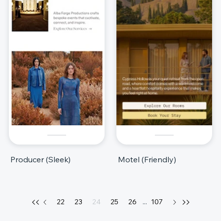
Producer (Sleek)
Motel (Friendly)
22
23
24
25
26
...
107