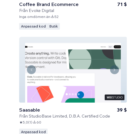
Coffee Brand Ecommerce
71 $
Från
Evoke Digital
Inga omdömen än
52
Anpassad kod
Butik
Saasable
39 $
Från
StudioBase Limited, D.B.A. Certified Code
5,0
(
1
)
60
Anpassad kod