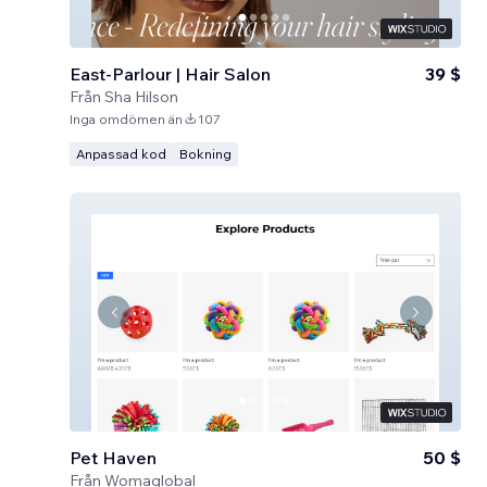
East-Parlour | Hair Salon
39 $
Från
Sha Hilson
Inga omdömen än
107
Anpassad kod
Bokning
Pet Haven
50 $
Från
Womaglobal