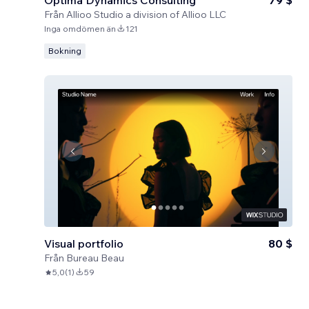
Optima Dynamics Consulting
79 $
Från
Allioo Studio a division of Allioo LLC
Inga omdömen än
121
Bokning
Visual portfolio
80 $
Från
Bureau Beau
5,0
(
1
)
59