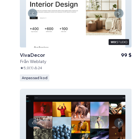
VivaDecor
99 $
Från
Weblaty
5,0
(
1
)
24
Anpassad kod