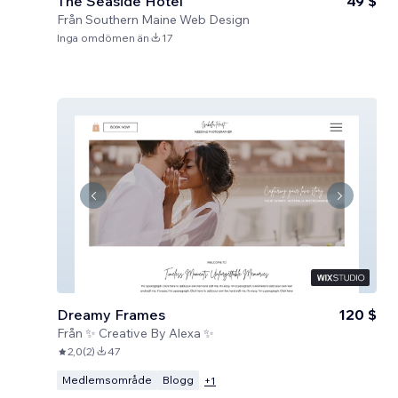
The Seaside Hotel
49 $
Från
Southern Maine Web Design
Inga omdömen än
17
Dreamy Frames
120 $
Från
✨ Creative By Alexa ✨
2,0
(
2
)
47
Medlemsområde
Blogg
+
1