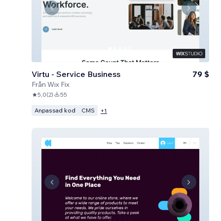
Virtu - Service Business
79 $
Från
Wix Fix
5,0
(
2
)
55
Anpassad kod
CMS
+
1