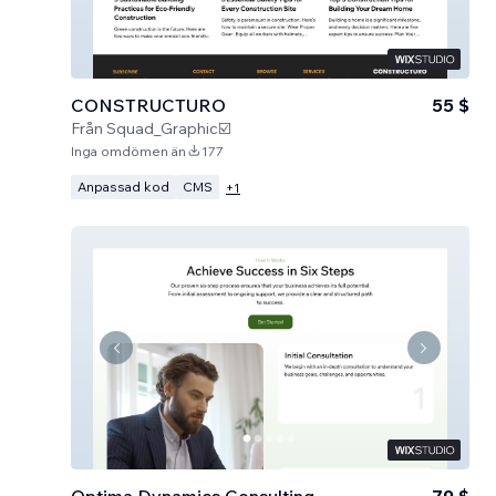
CONSTRUCTURO
55 $
Från
Squad_Graphic☑️
Inga omdömen än
177
Anpassad kod
CMS
+
1