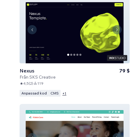
Nexus
79 $
Från
SKS Creative
4,5
(
2
)
119
Anpassad kod
CMS
+
1