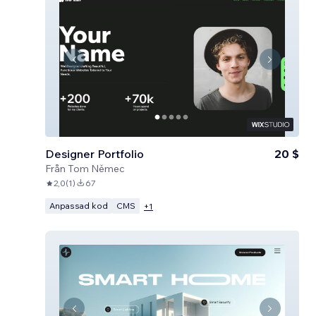
Designer Portfolio
20 $
Från
Tom Němec
2,0
(
1
)
67
Anpassad kod
CMS
+
1