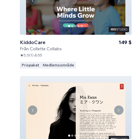
KiddoCare
149 $
Från
Collette Collabs
5,0
(
1
)
55
Prispaket
Medlemsområde