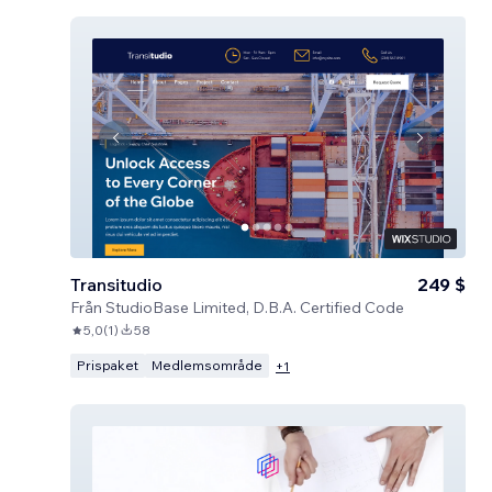
Transitudio
249 $
Från
StudioBase Limited, D.B.A. Certified Code
5,0
(
1
)
58
Prispaket
Medlemsområde
+
1