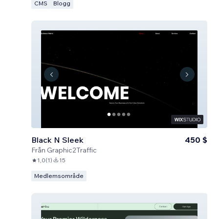
CMS
Blogg
Black N Sleek
450 $
Från
Graphic2Traffic
1,0
(
1
)
15
Medlemsområde