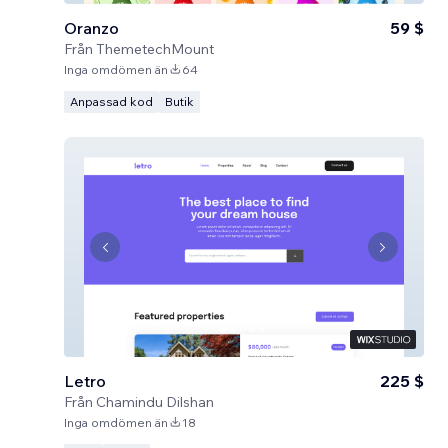
Oranzo
59 $
Från
ThemetechMount
Inga omdömen än
64
Anpassad kod
Butik
Letro
225 $
Från
Chamindu Dilshan
Inga omdömen än
18