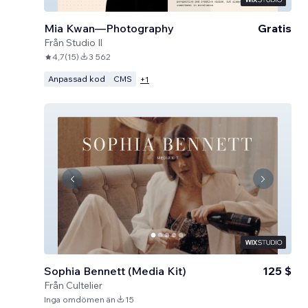
Mia Kwan—Photography
Gratis
Från
Studio Il
4,7
(
15
)
3 562
Anpassad kod
CMS
+
1
Sophia Bennett (Media Kit)
125 $
Från
Cultelier
Inga omdömen än
15