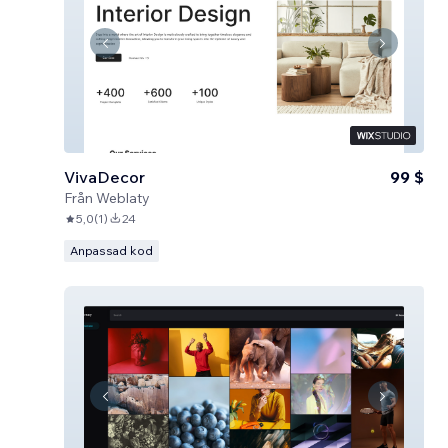
VivaDecor
99 $
Från
Weblaty
5,0
(
1
)
24
Anpassad kod