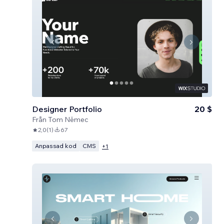
Designer Portfolio
20 $
Från
Tom Němec
2,0
(
1
)
67
Anpassad kod
CMS
+
1