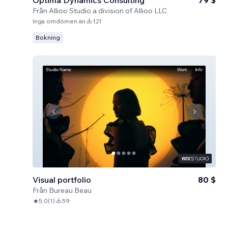
Optima Dynamics Consulting
79 $
Från
Allioo Studio a division of Allioo LLC
Inga omdömen än
121
Bokning
Visual portfolio
80 $
Från
Bureau Beau
5,0
(
1
)
59