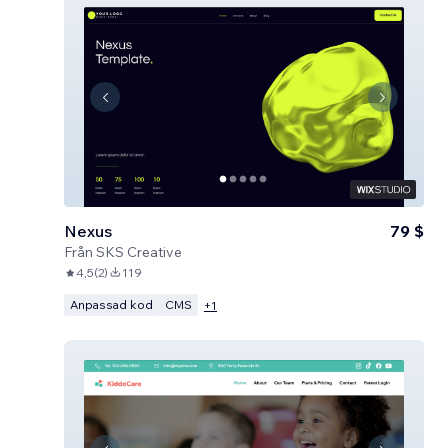
Nexus
79 $
Från
SKS Creative
4,5
(
2
)
119
Anpassad kod
CMS
+
1