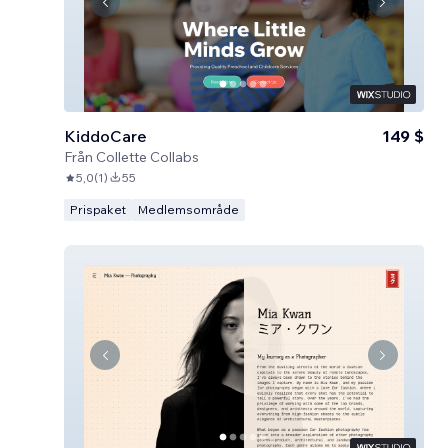
KiddoCare
149 $
Från
Collette Collabs
5,0
(
1
)
55
Prispaket
Medlemsområde