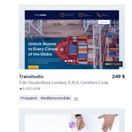
Transitudio
249 $
Från
StudioBase Limited, D.B.A. Certified Code
5,0
(
1
)
58
Prispaket
Medlemsområde
+
1