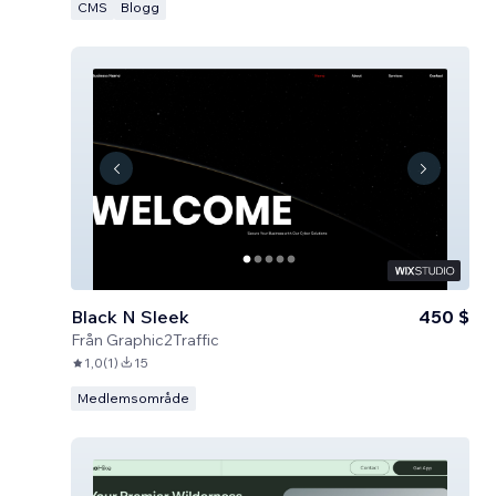
CMS
Blogg
Black N Sleek
450 $
Från
Graphic2Traffic
1,0
(
1
)
15
Medlemsområde