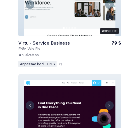
Virtu - Service Business
79 $
Från
Wix Fix
5,0
(
2
)
55
Anpassad kod
CMS
+
1