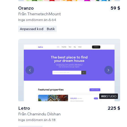
Oranzo
59 $
Från
ThemetechMount
Inga omdömen än
64
Anpassad kod
Butik
Letro
225 $
Från
Chamindu Dilshan
Inga omdömen än
18