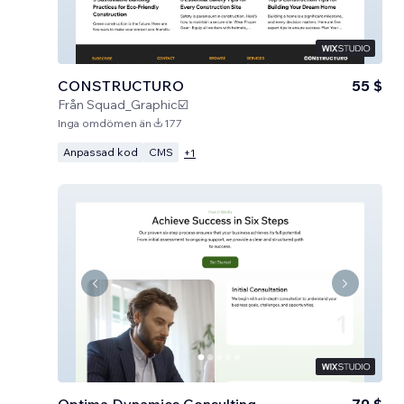
CONSTRUCTURO
55 $
Från
Squad_Graphic☑️
Inga omdömen än
177
Anpassad kod
CMS
+
1