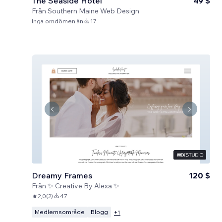
The Seaside Hotel
49 $
Från
Southern Maine Web Design
Inga omdömen än
17
Dreamy Frames
120 $
Från
✨ Creative By Alexa ✨
2,0
(
2
)
47
Medlemsområde
Blogg
+
1