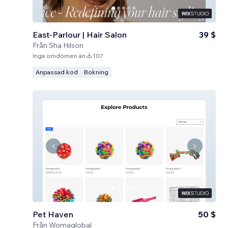
East-Parlour | Hair Salon
39 $
Från
Sha Hilson
Inga omdömen än
107
Anpassad kod
Bokning
Pet Haven
50 $
Från
Womaglobal