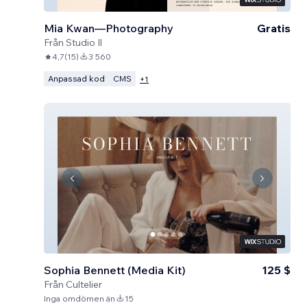
Mia Kwan—Photography
Gratis
Från
Studio Il
4,7
(
15
)
3 560
Anpassad kod
CMS
+
1
Sophia Bennett (Media Kit)
125 $
Från
Cultelier
Inga omdömen än
15