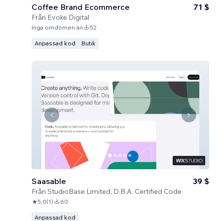
Coffee Brand Ecommerce
71 $
Från
Evoke Digital
Inga omdömen än
52
Anpassad kod
Butik
Saasable
39 $
Från
StudioBase Limited, D.B.A. Certified Code
5,0
(
1
)
60
Anpassad kod