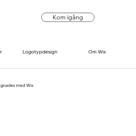
Kom igång
r
Logotypdesign
Om Wix
ignades med Wix.