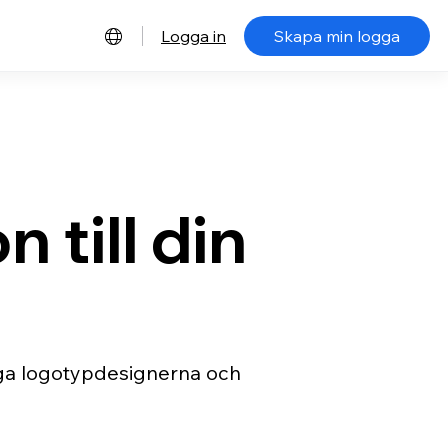
Logga in
Skapa min logga
 till din
ygga logotypdesignerna och