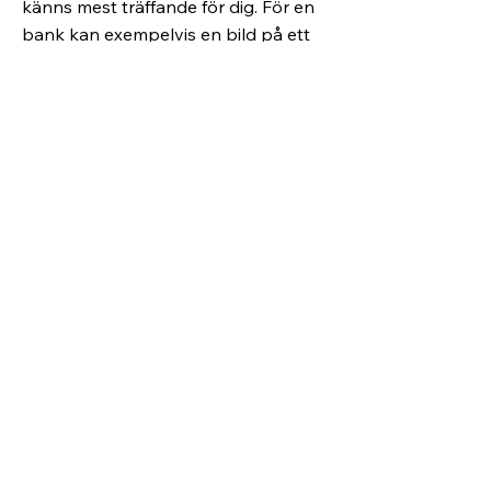
känns mest träffande för dig. För en
bank kan exempelvis en bild på ett
berg ge ett stabilt intryck. För en
reklambyrå kan en elegant och cool
logga vara passande för att signalera
att man förstår sig på design.
Skapa din egen logga
Tips på att få till
den bästa
logotypdesignen