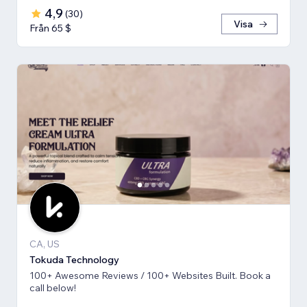
4,9
(
30
)
Visa
Från 65 $
CA, US
Tokuda Technology
100+ Awesome Reviews / 100+ Websites Built. Book a
call below!