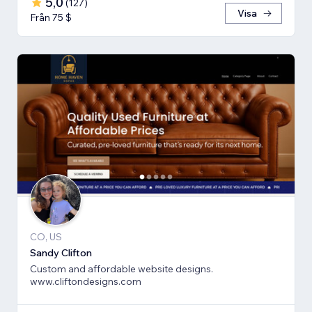
5,0
(
127
)
Visa
Från 75 $
CO, US
Sandy Clifton
Custom and affordable website designs.
www.cliftondesigns.com