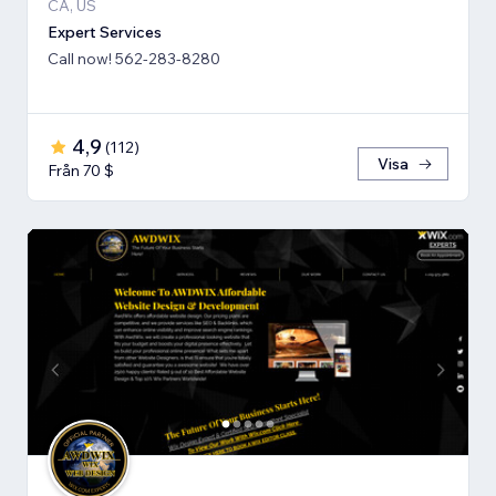
CA, US
Expert Services
Call now! 562-283-8280
4,9
(
112
)
Visa
Från 70 $