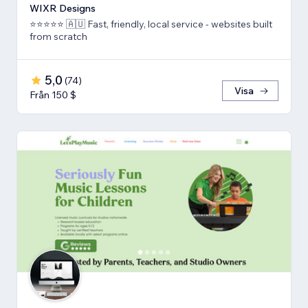
WIXR Designs
⭐️⭐️⭐️⭐️⭐️ 🇦🇺 Fast, friendly, local service - websites built
from scratch
5,0
(
74
)
Visa
Från 150 $