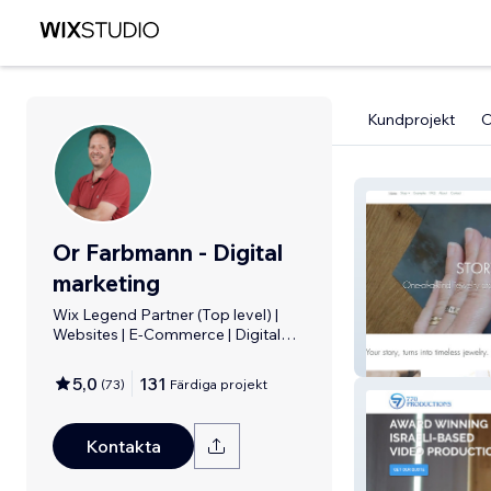
Kundprojekt
Or Farbmann - Digital
marketing
Wix Legend Partner (Top level) |
Websites | E-Commerce | Digital
Oma Design Cu
marketing
Jewelry Denma
5,0
131
(
73
)
Färdiga projekt
Kontakta