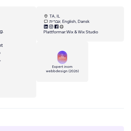
TA, IL
עברית, English, Dansk
g.
Plattformar:
Wix & Wix Studio
&
,
Expert inom
webbdesign
(
2026
)