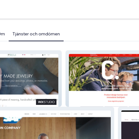
Om
Tjänster och omdömen
stom made
rk
Cides Product Design