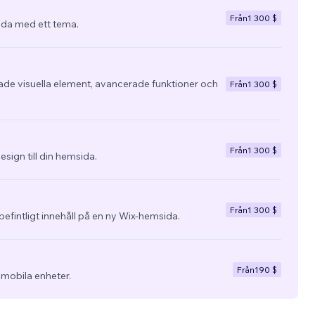
Från
1 300 $
da med ett tema.
e visuella element, avancerade funktioner och
Från
1 300 $
Från
1 300 $
esign till din hemsida.
Från
1 300 $
befintligt innehåll på en ny Wix-hemsida.
Från
190 $
 mobila enheter.