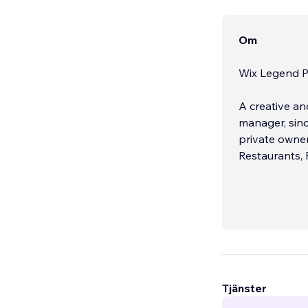
Om
Wix Legend Pa
A creative and responsi
manager, sin
private owner 
Restaurants, 
Tjänster