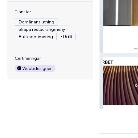
Tjänster
Domänanslutning
Skapa restaurangmeny
Butiksoptimering
+18 till
770 Production
Certifieringar
Webbdesigner
Studio Herbet