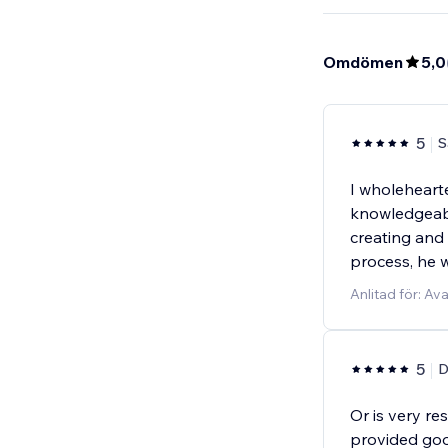
Omdömen
5,0
5
S
I wholeheart
knowledgeable
creating and
process, he w
Anlitad för: A
5
D
Or is very re
provided good