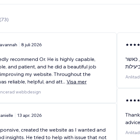
(
73
)
avannah
8 juli 2026
edly recommend Or. He is highly capable,
, כאשר
, and patient, and he did a beautiful job
יעילות
 improving my website. Throughout the
Anlitad
as reliable, helpful, and att
...
Visa mer
vancerad webbdesign
Thank 
anielle
13 apr. 2026
advice
sponsive, created the website as I wanted and
Anlitad
 insights. He tried to help with issue that not