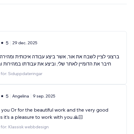
5
29 dec. 2025
ברצוני לציין לשבח את אור, אשר ביצע עבודה איכותית ומהירה
חיבר את הדומיין לאתר שלי, וביצע את עבודתו במהירות וב
 för: Siduppdateringar
5
Angelina
9 sep. 2025
you Or for the beautiful work and the very good
s it’s a pleasure to work with you 🙏🏻
 för: Klassisk webbdesign