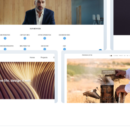
s
beauty 
Dvash Pere