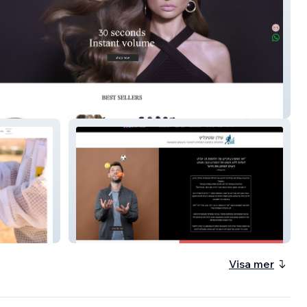
& the beasty
Idan Schtiglitz Mentor
Visa mer