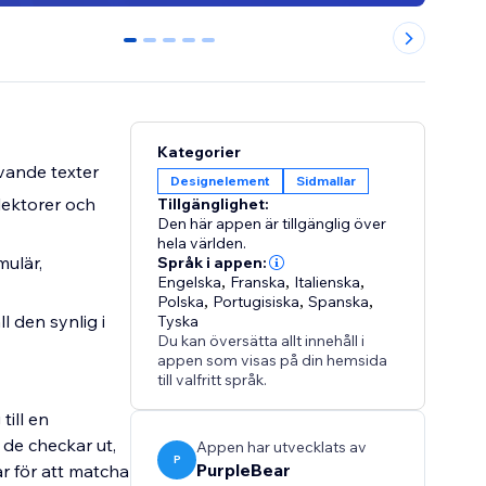
0
1
2
3
4
Kategorier
ivande texter
Designelement
Sidmallar
lektorer och
Tillgänglighet:
Den här appen är tillgänglig över
hela världen.
mulär,
Språk i appen:
Engelska
,
Franska
,
Italienska
,
Polska
,
Portugisiska
,
Spanska
,
 den synlig i
Tyska
Du kan översätta allt innehåll i
appen som visas på din hemsida
till valfritt språk.
ill en
de checkar ut,
Appen har utvecklats av
P
PurpleBear
lar för att matcha