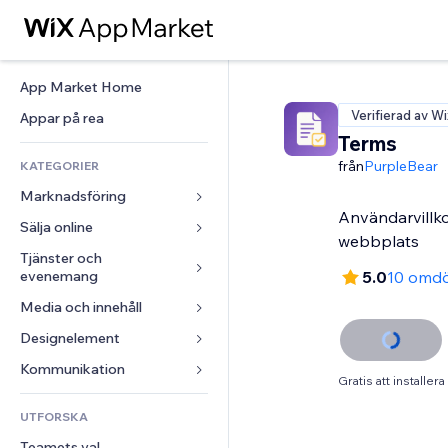
App Market Home
Verifierad av Wi
Appar på rea
Terms
från
PurpleBear
KATEGORIER
Marknadsföring
Användarvillko
Sälja online
Annonser
webbplats
Mobil
Tjänster och 
Appar för butiker
evenemang
5.0
10 omd
Statistik
Frakt och leverans
Media och innehåll
Hotell
Sociala medier
Sälj-knappar
Evenemang
Designelement
Galleri
SEO
Onlinekurser
Restauranger
Musik
Interaktioner
Kartor och navigering
Kommunikation 
Beställtryck
Gratis att installera
Fastigheter
Podcasts
Listningar
Integritet och säkerhet
Redovisning
Formulär
UTFORSKA
Bokningar
Fotografering
E-post
Klocka
Kuponger och lojalitet
Blogg
Teamets val