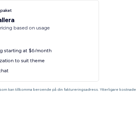
-paket
allera
pricing based on usage
ng starting at $6/month
zation to suit theme
chat
r som kan tillkomma beroende på din faktureringsadress. Ytterligare kostnade