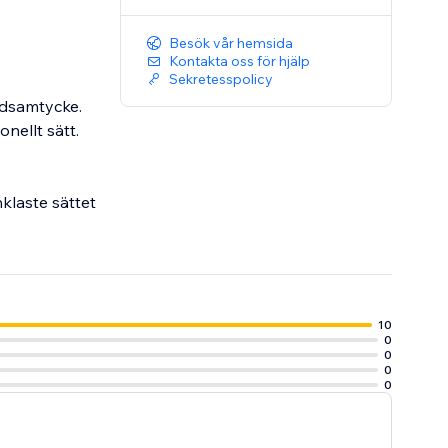
Besök vår hemsida
Kontakta oss för hjälp
Sekretesspolicy
ndsamtycke.
nellt sätt.
klaste sättet
10
0
0
0
0