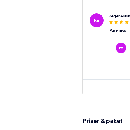
Regenesis
RE
Secure
PU
Priser & paket