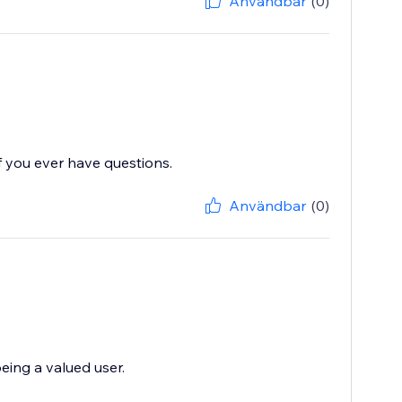
Användbar
(0)
f you ever have questions.
Användbar
(0)
eing a valued user.