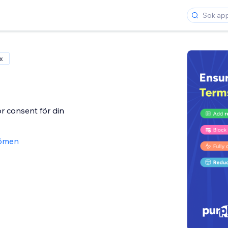
x
r consent för din
ömen