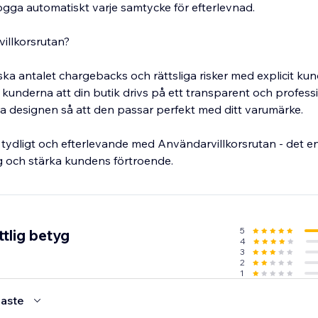
logga automatiskt varje samtycke för efterlevnad.
villkorsrutan?
ska antalet chargebacks och rättsliga risker med explicit ku
kunderna att din butik drivs på ett transparent och professio
ssa designen så att den passar perfekt med ditt varumärke.
 tydligt och efterlevande med Användarvillkorsrutan - det en
ag och stärka kundens förtroende.
5
tlig betyg
4
3
2
1
aste