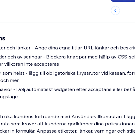
ms
er och länkar - Ange dina egna titlar, URL-länkar och beskr
r och aviseringar - Blockera knappar med hjälp av CSS-se
är villkoren inte accepteras
som helst - lägg till obligatoriska kryssrutor vid kassan, for
r och mer
vior - Dölj automatiskt widgeten efter acceptans eller behåll
ngsläge.
och öka kundens förtroende med Användarvillkorsrutan. Lägg t
uta som kräver att kunderna godkänner dina policys innan 
kickar in formulär. Anpassa etiketter, länkar, varningar och sti