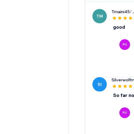
Tmaini45
/ 
TM
good
PU
Silverwolf
SI
So far n
PU