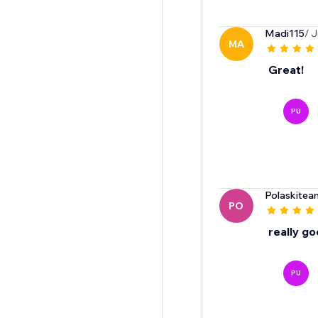
Madi115
/ 
MA
Great!
PU
Polaskite
PO
really g
PU