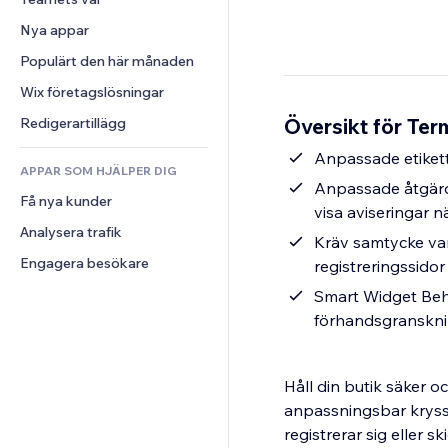
Video
Konvertering
Sidmallar
Lagerlösningar
Undersökningar
Nya appar
PDF
Bildeffekter
Dropshipping
Chatt
Fildelning
Populärt den här månaden
Knappar och menyer
Priser och abonnemang
Kommentarer
Nyheter
Banners och märken
Crowdfunding
Wix företagslösningar
Telefon
Innehållstjänster
Kalkylatorer
Mat och dryck
Community
Översikt för Ter
Redigerartillägg
Texteffekter
Sök
Omdömen och recensioner
Anpassade etikett
APPAR SOM HJÄLPER DIG
Väder
CRM
Anpassade åtgärde
Få nya kunder
Diagram och tabeller
visa aviseringar n
Analysera trafik
Kräv samtycke var 
Engagera besökare
registreringssido
Smart Widget Beha
förhandsgranskni
Håll din butik säker 
anpassningsbar kryssr
registrerar sig eller s