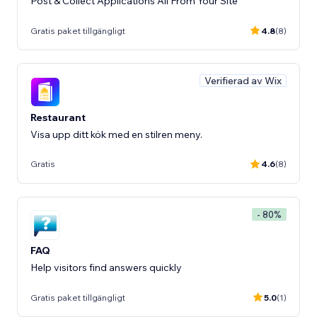
Post & Collect Applications All From Your Site
Gratis paket tillgängligt
4.8
(8)
Verifierad av Wix
Restaurant
Visa upp ditt kök med en stilren meny.
Gratis
4.6
(8)
- 80%
FAQ
Help visitors find answers quickly
Gratis paket tillgängligt
5.0
(1)