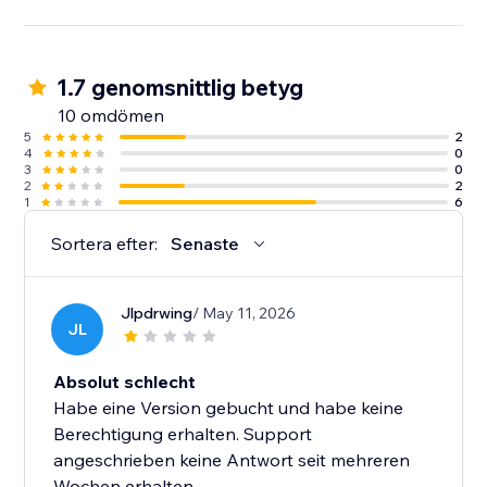
1.7 genomsnittlig betyg
10 omdömen
5
2
4
0
3
0
2
2
1
6
Sortera efter:
Senaste
Jlpdrwing
/ May 11, 2026
JL
Absolut schlecht
Habe eine Version gebucht und habe keine
Berechtigung erhalten. Support
angeschrieben keine Antwort seit mehreren
Wochen erhalten.