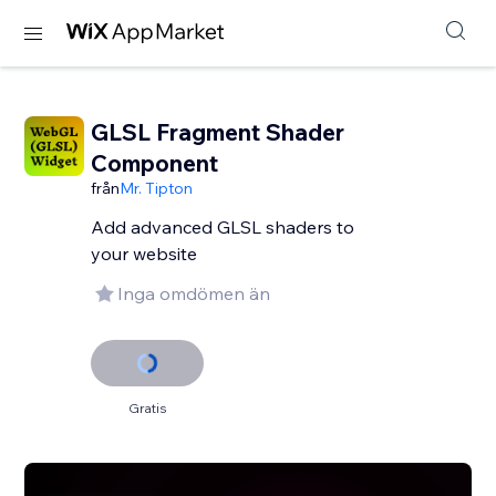
GLSL Fragment Shader
Component
från
Mr. Tipton
Add advanced GLSL shaders to
your website
Inga omdömen än
Gratis