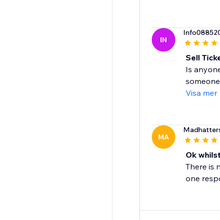
Info08852
IN
Sell Tick
Is anyone
someone h
Visa mer
Madhatter
MA
Ok whilst
There is 
one respo