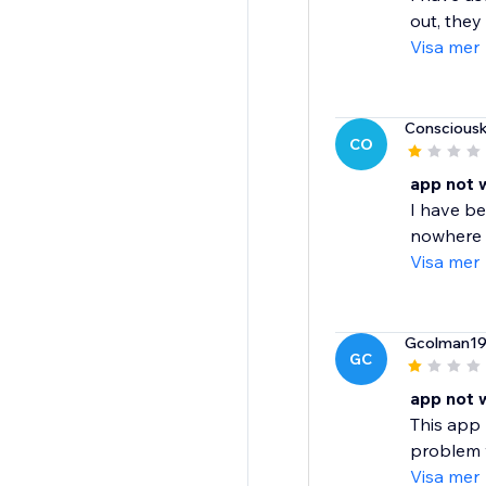
out, they 
Visa mer
Conscious
CO
app not 
I have be
nowhere t
Visa mer
Gcolman1
GC
app not w
This app 
problem wi
Visa mer