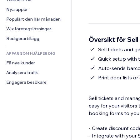
Video
Konvertering
Sidmallar
Lagerlösningar
Undersökningar
Nya appar
PDF
Bildeffekter
Dropshipping
Chatt
Fildelning
Populärt den här månaden
Knappar och menyer
Priser och abonnemang
Kommentarer
Nyheter
Banners och märken
Crowdfunding
Wix företagslösningar
Telefon
Innehållstjänster
Kalkylatorer
Mat och dryck
Community
Översikt för Sell
Redigerartillägg
Texteffekter
Sök
Omdömen och recensioner
Sell tickets and g
APPAR SOM HJÄLPER DIG
Väder
CRM
Quick setup with t
Få nya kunder
Diagram och tabeller
Auto-sends barco
Analysera trafik
Print door lists o
Engagera besökare
Sell tickets and manag
easy for your visitors
booking forms to your
- Create discount code
- Integrate with your