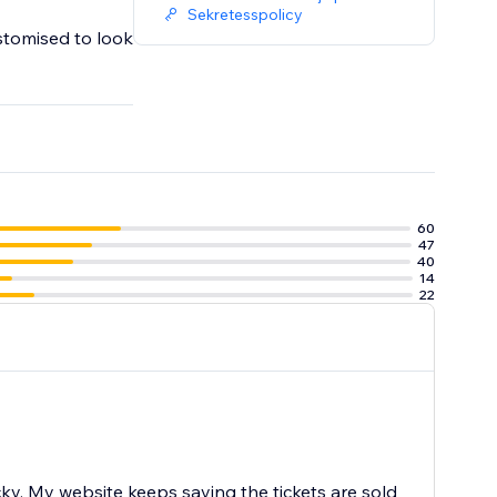
Sekretesspolicy
stomised to look
60
47
40
14
22
cky. My website keeps saying the tickets are sold