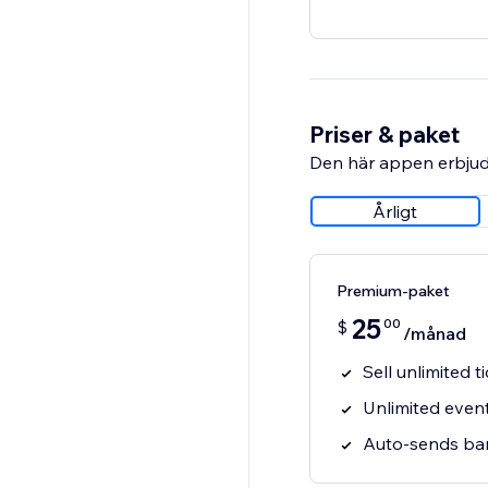
Priser & paket
Den här appen erbjud
Årligt
Premium-paket
25
00
$
/månad
Sell unlimited t
Unlimited event
Auto-sends bar