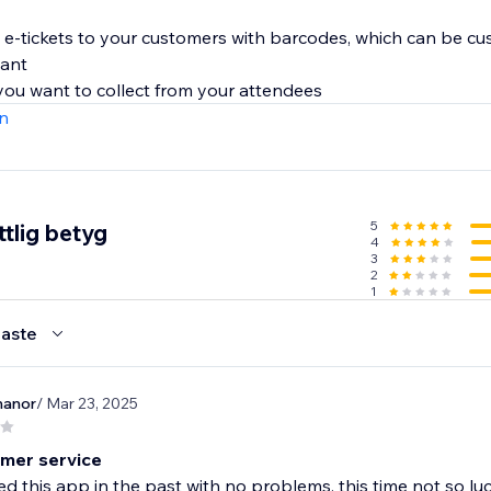
s e-tickets to your customers with barcodes, which can be cu
want
you want to collect from your attendees
n
5
tlig betyg
4
3
2
1
aste
anor
/ Mar 23, 2025
mer service
ed this app in the past with no problems, this time not so lu