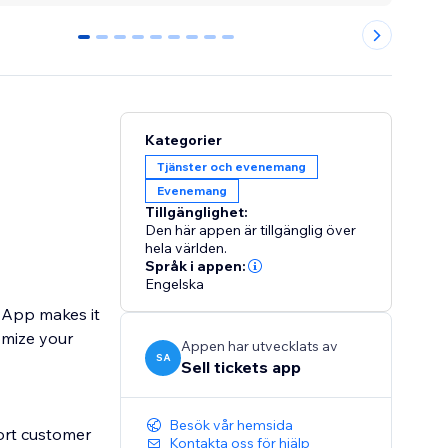
0
1
2
3
4
5
6
7
8
Kategorier
Tjänster och evenemang
Evenemang
Tillgänglighet:
Den här appen är tillgänglig över
hela världen.
Språk i appen:
Engelska
s App makes it
omize your
Appen har utvecklats av
SA
Sell tickets app
Besök vår hemsida
port customer
Kontakta oss för hjälp