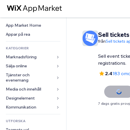
App Market Home
Sell tickets
Appar på rea
från
Sell tickets 
KATEGORIER
Sell event tic
Marknadsföring
registrations.
Sälja online
Annonser
2.4
183 om
Mobil
Tjänster och 
Appar för butiker
evenemang
Statistik
Frakt och leverans
Media och innehåll
Hotell
Sociala medier
Sälj-knappar
Evenemang
Designelement
Galleri
SEO
Onlinekurser
7 dags gratis prov
Restauranger
Musik
Interaktioner
Kartor och navigering
Kommunikation 
Beställtryck
Fastigheter
Podcasts
Listningar
Integritet och säkerhet
Redovisning
Formulär
UTFORSKA
Bokningar
Fotografering
E-post
Klocka
Kuponger och lojalitet
Blogg
Teamets val