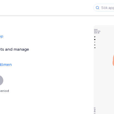
app
kets and manage
dömen
period