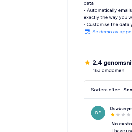
data
- Automatically email
exactly the way you 
- Customise the data 
Se demo av appe
2.4 genomsnit
183 omdömen
Sortera efter:
Sen
Dewberrym
DE
No custo
I have us