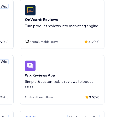
v Wix
OnVoard: Reviews
Turn product reviews into marketing engine
.9
(60)
Premiumsida krävs
4.0
(45)
v Wix
Wix Reviews App
Simple & customizable reviews to boost
.3
(48)
Gratis att installera
3.5
(62)