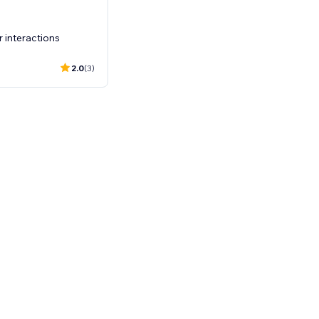
r interactions
2.0
(3)