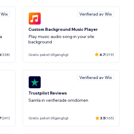
v Wix
Verifierad av Wix
Custom Background Music Player
ba
Play music audio song in your site
background
8
(338)
Gratis paket tillgängligt
4.7
(319)
Verifierad av Wix
Trustpilot Reviews
d
Samla in verifierade omdömen
7
(241)
Gratis paket tillgängligt
3.5
(165)