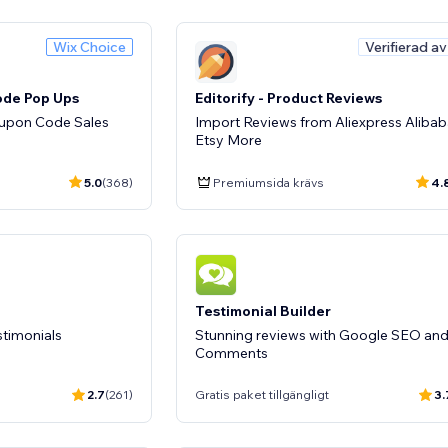
Wix Choice
Verifierad a
ode Pop Ups
Editorify ‑ Product Reviews
upon Code Sales
Import Reviews from Aliexpress Aliba
Etsy More
5.0
(368)
Premiumsida krävs
4.
Testimonial Builder
stimonials
Stunning reviews with Google SEO an
Comments
2.7
(261)
Gratis paket tillgängligt
3.