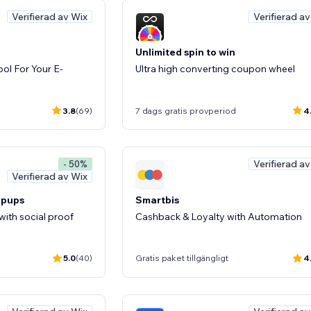
Verifierad av Wix
Verifierad a
Unlimited spin to win
ol For Your E-
Ultra high converting coupon wheel
3.8
(69)
7 dags gratis provperiod
4
Verifierad a
- 50%
Verifierad av Wix
opups
Smartbis
ith social proof
Cashback & Loyalty with Automation
5.0
(40)
Gratis paket tillgängligt
4