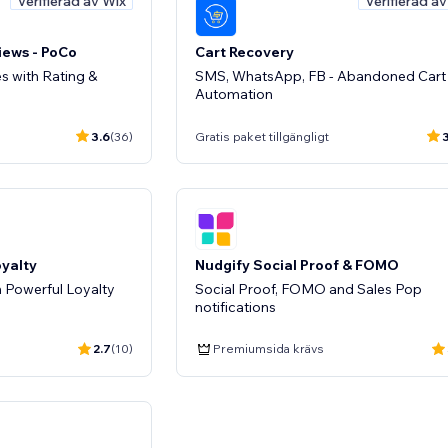
Verifierad av Wix
Verifierad a
iews - PoCo
Cart Recovery
es with Rating &
SMS, WhatsApp, FB - Abandoned Cart
Automation
3.6
(36)
Gratis paket tillgängligt
3
oyalty
Nudgify Social Proof & FOMO
 Powerful Loyalty
Social Proof, FOMO and Sales Pop
notifications
2.7
(10)
Premiumsida krävs