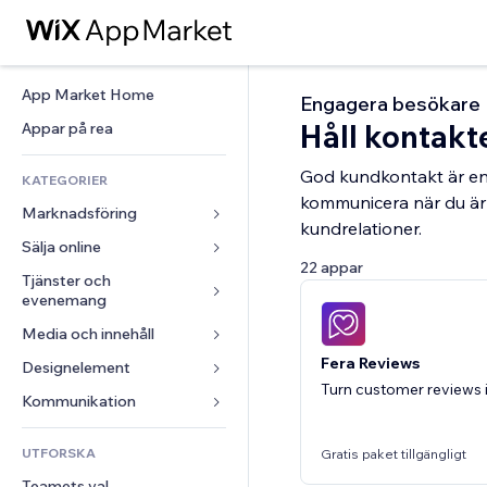
App Market Home
Engagera besökare
Håll kontakt
Appar på rea
God kundkontakt är en 
KATEGORIER
kommunicera när du är p
Marknadsföring
kundrelationer.
Sälja online
Annonser
22 appar
Mobil
Tjänster och 
Appar för butiker
evenemang
Statistik
Frakt och leverans
Media och innehåll
Hotell
Sociala medier
Sälj-knappar
Fera Reviews
Evenemang
Designelement
Galleri
SEO
Onlinekurser
Turn customer reviews i
Restauranger
Musik
Interaktioner
Kartor och navigering
Kommunikation 
Beställtryck
Fastigheter
Podcasts
Listningar
Integritet och säkerhet
Redovisning
Formulär
UTFORSKA
Bokningar
Gratis paket tillgängligt
Fotografering
E-post
Klocka
Kuponger och lojalitet
Blogg
Teamets val