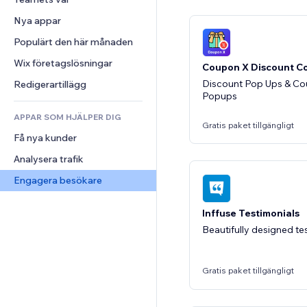
Video
Konvertering
Sidmallar
Lagerlösningar
Undersökningar
Nya appar
PDF
Bildeffekter
Dropshipping
Chatt
Fildelning
Populärt den här månaden
Knappar och menyer
Priser och abonnemang
Kommentarer
Nyheter
Banners och märken
Crowdfunding
Wix företagslösningar
Telefon
Coupon X Discount C
Innehållstjänster
Kalkylatorer
Mat och dryck
Community
Discount Pop Ups & Co
Redigerartillägg
Popups
Texteffekter
Sök
Omdömen och recensioner
APPAR SOM HJÄLPER DIG
Väder
CRM
Gratis paket tillgängligt
Få nya kunder
Diagram och tabeller
Analysera trafik
Engagera besökare
Inffuse Testimonials
Beautifully designed te
Gratis paket tillgängligt