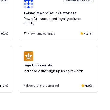
v Wix
Verifierad av Wix
Twism: Reward Your Customers
Powerful customized loyalty solution
(FREE)
.5
(25)
Premiumsida krävs
4.5
(31)
Sign Up Rewards
Increase visitor sign-up using rewards.
3.0
(5)
7 dags gratis provperiod
4.0
(3)