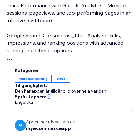
Track Performance with Google Analytics – Monitor
sessions, pageviews, and top-performing pages in an
intuitive dashboard.
Google Search Console Insights – Analyze clicks,
impressions, and ranking positions with advanced
sorting and filtering options.
Page Speed Analysis – Check your store’s loading
Kategorier
speed using Google’s PageSpeed Insights and get
Marknadsföring
SEO
recommendations to improve performance.
Tillgänglighet:
Den här appen är tillgänglig över hela världen.
Stay ahead of the competition with real-time SEO
Språk i appen:
Engelska
insights and data-driven recommendations. Whether
you run an eCommerce business or a blog,
MetaMaster: SEO Optimizer simplifies SEO and
Appen har utvecklats av
enhances your online presence. Try it today and
M
myecommerceapp
improve your store’s visibility.