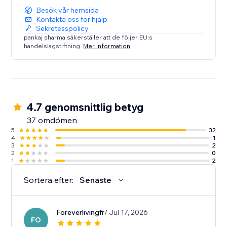
Besök vår hemsida
Kontakta oss för hjälp
Sekretesspolicy
pankaj sharma säkerställer att de följer EU:s
handelslagstiftning.
Mer information
4.7 genomsnittlig betyg
37 omdömen
5
32
4
1
3
2
2
0
1
2
Sortera efter:
Senaste
Foreverlivingfr
/ Jul 17, 2026
FO