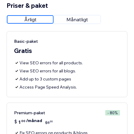
Priser & paket
Årligt
Månatligt
Basic-paket
Gratis
View SEO errors for all products.
View SEO errors for all blogs.
Add up to 3 custom pages
Access Page Speed Analysis.
Premium-paket
- 80%
/månad
$
1
00
00
$
5
Fix SEO errors on products & blogs