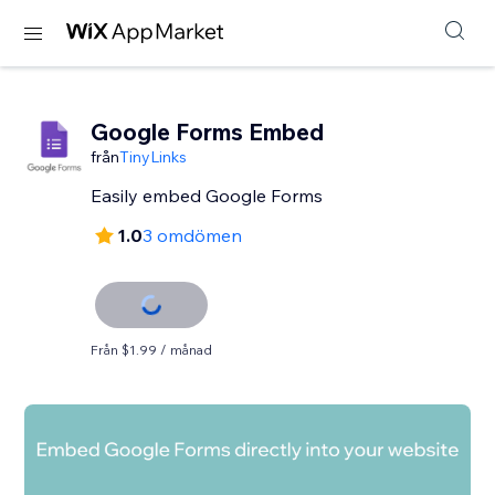
Google Forms Embed
från
TinyLinks
Easily embed Google Forms
1.0
3 omdömen
Från $1.99 / månad