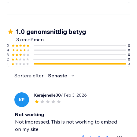
1.0 genomsnittlig betyg
3 omdömen
5
0
4
0
3
0
2
0
1
3
Sortera efter:
Senaste
Kerajenelle30
/ Feb 3, 2026
KE
Not working
Not impressed. This is not working to embed
on my site