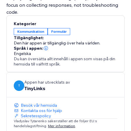
focus on collecting responses, not troubleshooting
code.
Kategorier
Kommunikation
Formulär
Tillgänglighet:
Den här appen är tillgänglig över hela världen.
Språk i appen:
Engelska
Du kan översätta allt innehåll i appen som visas på din
hemsida till valfritt språk.
Appen har utvecklats av
T
TinyLinks
Besök vår hemsida
Kontakta oss för hjälp
Sekretesspolicy
Vladyslav Tytarenko säkerställer att de följer EU:s
handelslagstiftning.
Mer information