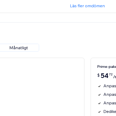
Läs fler omdömen
Månatligt
Prime-pak
54
72
$
/
Anpas
Anpas
Anpas
Dedik