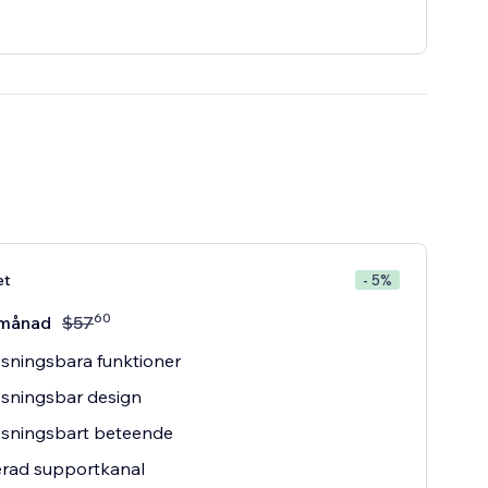
et
- 5%
60
månad
$
57
sningsbara funktioner
sningsbar design
sningsbart beteende
erad supportkanal