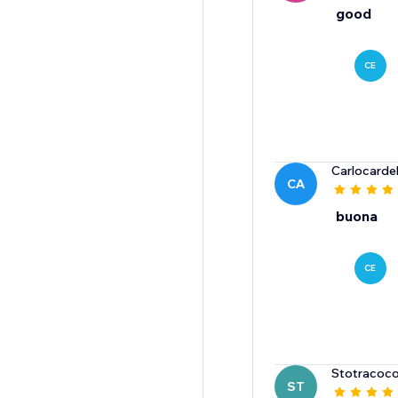
good
CE
Carlocarde
CA
buona
CE
Stotracoc
ST