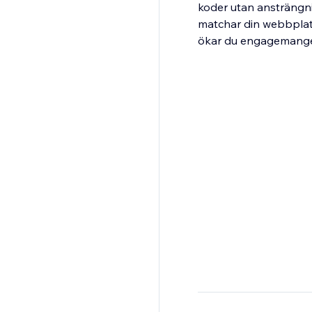
koder utan ansträngnin
matchar din webbplats
ökar du engagemanget