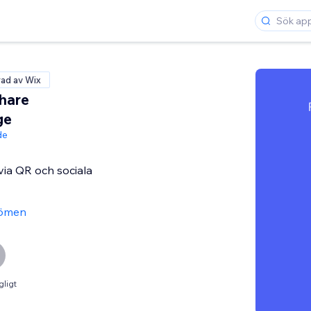
rad av Wix
hare
ge
de
via QR och sociala
ömen
gligt