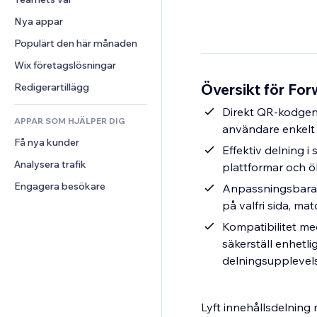
Video
Konvertering
Sidmallar
Lagerlösningar
Undersökningar
Nya appar
PDF
Bildeffekter
Dropshipping
Chatt
Fildelning
Populärt den här månaden
Knappar och menyer
Priser och abonnemang
Kommentarer
Nyheter
Banners och märken
Crowdfunding
Wix företagslösningar
Telefon
Innehållstjänster
Kalkylatorer
Mat och dryck
Community
Översikt för For
Redigerartillägg
Texteffekter
Sök
Omdömen och recensioner
Direkt QR-kodgene
APPAR SOM HJÄLPER DIG
Väder
CRM
användare enkelt 
Få nya kunder
Diagram och tabeller
Effektiv delning i
Analysera trafik
plattformar och 
Engagera besökare
Anpassningsbara 
på valfri sida, m
Kompatibilitet me
säkerställ enhetli
delningsupplevel
Lyft innehållsdelnin