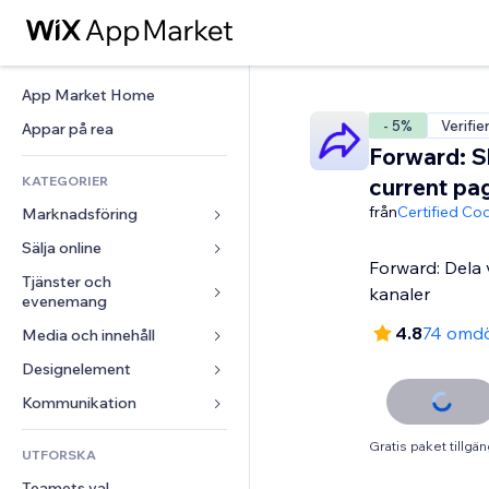
App Market Home
- 5%
Verifie
Appar på rea
Forward: S
KATEGORIER
current pa
från
Certified Co
Marknadsföring
Sälja online
Annonser
Forward: Dela 
Mobil
Tjänster och 
Appar för butiker
kanaler
evenemang
Statistik
Frakt och leverans
4.8
74 omd
Media och innehåll
Hotell
Sociala medier
Sälj-knappar
Evenemang
Designelement
Galleri
SEO
Onlinekurser
Restauranger
Musik
Interaktioner
Kartor och navigering
Kommunikation 
Beställtryck
Fastigheter
Podcasts
Listningar
Integritet och säkerhet
Redovisning
Formulär
Gratis paket tillgän
UTFORSKA
Bokningar
Fotografering
E-post
Klocka
Kuponger och lojalitet
Blogg
Teamets val