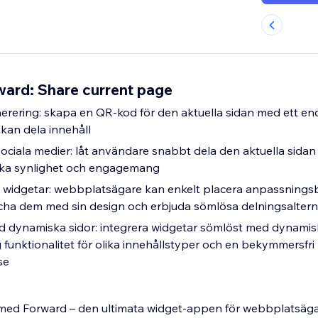
ward: Share current page
rering: skapa en QR-kod för den aktuella sidan med ett enda
kan dela innehåll
 sociala medier: låt användare snabbt dela den aktuella sidan 
öka synlighet och engagemang
widgetar: webbplatsägare kan enkelt placera anpassnings
atcha dem med sin design och erbjuda sömlösa delningsaltern
d dynamiska sidor: integrera widgetar sömlöst med dynamisk
g funktionalitet för olika innehållstyper och en bekymmersfri
se
g med Forward – den ultimata widget-appen för webbplatsäg