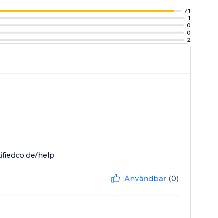
71
1
0
0
2
ifiedco.de/help
Användbar
(0)