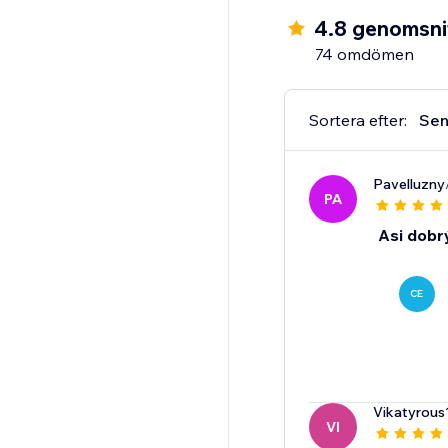
4.8 genomsnit
74 omdömen
Sortera efter:
Sen
Pavelluzny
PA
Asi dobr
CE
Vikatyrou
VI