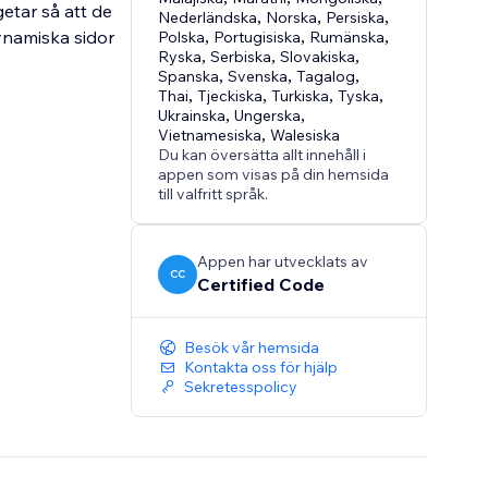
etar så att de
Nederländska
,
Norska
,
Persiska
,
ynamiska sidor
Polska
,
Portugisiska
,
Rumänska
,
Ryska
,
Serbiska
,
Slovakiska
,
Spanska
,
Svenska
,
Tagalog
,
Thai
,
Tjeckiska
,
Turkiska
,
Tyska
,
Ukrainska
,
Ungerska
,
Vietnamesiska
,
Walesiska
Du kan översätta allt innehåll i
appen som visas på din hemsida
till valfritt språk.
Appen har utvecklats av
CC
Certified Code
Besök vår hemsida
Kontakta oss för hjälp
Sekretesspolicy