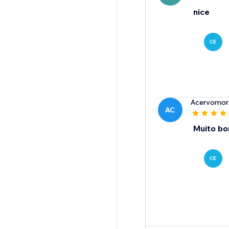
nice
CE
Acervomor
AC
Muito b
CE