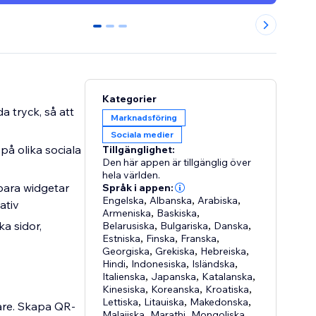
0
1
2
Kategorier
 tryck, så att
Marknadsföring
Sociala medier
på olika sociala
Tillgänglighet:
Den här appen är tillgänglig över
hela världen.
bara widgetar
Språk i appen:
Engelska
,
Albanska
,
Arabiska
,
ativ
Armeniska
,
Baskiska
,
a sidor,
Belarusiska
,
Bulgariska
,
Danska
,
Estniska
,
Finska
,
Franska
,
Georgiska
,
Grekiska
,
Hebreiska
,
Hindi
,
Indonesiska
,
Isländska
,
Italienska
,
Japanska
,
Katalanska
,
Kinesiska
,
Koreanska
,
Kroatiska
,
Lettiska
,
Litauiska
,
Makedonska
,
are. Skapa QR-
Malajiska
,
Marathi
,
Mongoliska
,