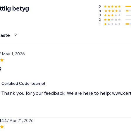
5
tlig betyg
4
3
2
1
aste
/ May 1, 2026
ý
Certified Code-teamet
Thank you for your feedback! We are here to help: www.cert
s144
/ Apr 21, 2026