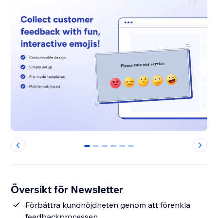
0
1
2
3
4
5
Översikt för Newsletter
Förbättra kundnöjdheten genom att förenkla
feedbackprocessen.