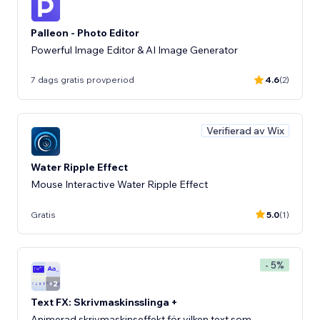
Palleon - Photo Editor
Powerful Image Editor & AI Image Generator
7 dags gratis provperiod
4.6
(2)
Verifierad av Wix
Water Ripple Effect
Mouse Interactive Water Ripple Effect
Gratis
5.0
(1)
- 5%
Text FX: Skrivmaskinsslinga +
Animerad skrivmaskinseffekt för vilken text som