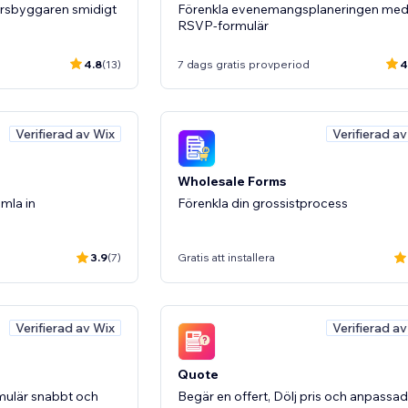
rsbyggaren smidigt
Förenkla evenemangsplaneringen me
RSVP-formulär
4.8
(13)
7 dags gratis provperiod
4
Verifierad av Wix
Verifierad a
Wholesale Forms
amla in
Förenkla din grossistprocess
3.9
(7)
Gratis att installera
Verifierad av Wix
Verifierad a
Quote
ulär snabbt och
Begär en offert, Dölj pris och anpassad