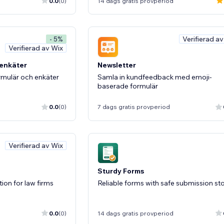
0.0
(0)
14 dags gratis provperiod
Verifierad a
- 5%
Verifierad av Wix
 enkäter
Newsletter
mulär och enkäter
Samla in kundfeedback med emoji-
baserade formulär
0.0
(0)
7 dags gratis provperiod
Verifierad av Wix
Sturdy Forms
ion for law firms
Reliable forms with safe submission st
0.0
(0)
14 dags gratis provperiod