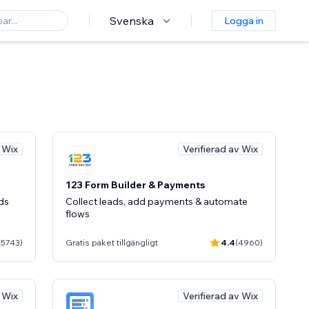
Svenska
Logga in
v Wix
Verifierad av Wix
123 Form Builder & Payments
ads
Collect leads, add payments & automate
flows
(5743)
Gratis paket tillgängligt
4.4
(4960)
v Wix
Verifierad av Wix