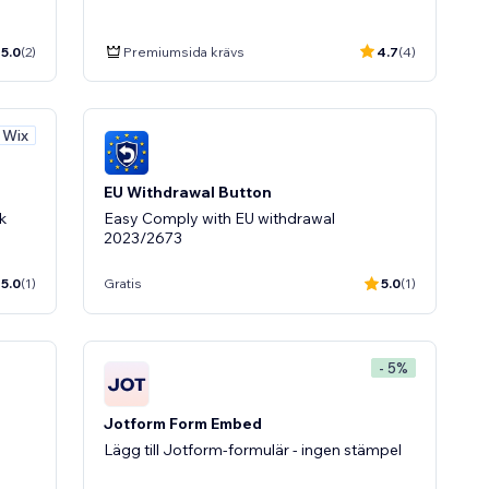
5.0
(2)
Premiumsida krävs
4.7
(4)
v Wix
EU Withdrawal Button
k
Easy Comply with EU withdrawal
2023/2673
5.0
(1)
Gratis
5.0
(1)
- 5%
Jotform Form Embed
Lägg till Jotform-formulär - ingen stämpel