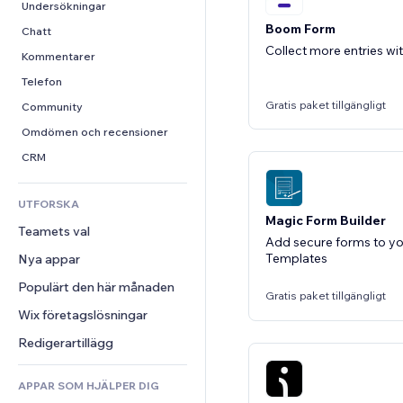
Video
Konvertering
Sidmallar
Lagerlösningar
Undersökningar
PDF
Boom Form
Bildeffekter
Dropshipping
Chatt
Collect more entries w
Fildelning
Knappar och menyer
Priser och abonnemang
Kommentarer
Nyheter
Banners och märken
Crowdfunding
Telefon
Innehållstjänster
Kalkylatorer
Gratis paket tillgängligt
Mat och dryck
Community
Texteffekter
Sök
Omdömen och recensioner
Väder
CRM
Diagram och tabeller
UTFORSKA
Magic Form Builder
Teamets val
Add secure forms to you
Templates
Nya appar
Populärt den här månaden
Gratis paket tillgängligt
Wix företagslösningar
Redigerartillägg
APPAR SOM HJÄLPER DIG