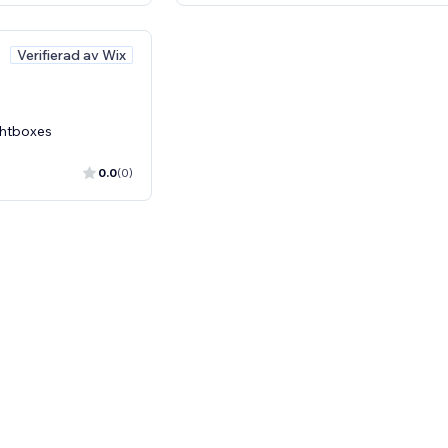
Verifierad av Wix
ghtboxes
0.0
(0)