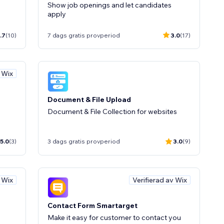
d
Show job openings and let candidates
apply
.7
(10)
7 dags gratis provperiod
3.0
(17)
v Wix
Document & File Upload
Document & File Collection for websites
5.0
(3)
3 dags gratis provperiod
3.0
(9)
v Wix
Verifierad av Wix
Contact Form Smartarget
Make it easy for customer to contact you