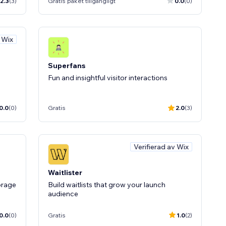
2.3
(3)
Gratis paket tillgängligt
0.0
(0)
v Wix
Superfans
Fun and insightful visitor interactions
0.0
(0)
Gratis
2.0
(3)
Verifierad av Wix
Waitlister
orage
Build waitlists that grow your launch
audience
0.0
(0)
Gratis
1.0
(2)