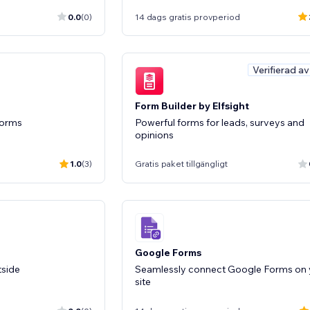
0.0
(0)
14 dags gratis provperiod
Verifierad a
Form Builder by Elfsight
Forms
Powerful forms for leads, surveys and
opinions
1.0
(3)
Gratis paket tillgängligt
Google Forms
tside
Seamlessly connect Google Forms on 
site