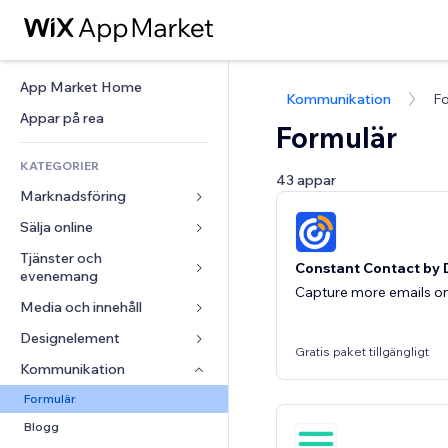
App Market Home
Kommunikation
Fo
Appar på rea
Formulär
KATEGORIER
43 appar
Marknadsföring
Sälja online
Annonser
Mobil
Tjänster och 
Appar för butiker
Constant Contact by 
evenemang
Statistik
Frakt och leverans
Capture more emails on
Media och innehåll
Hotell
Sociala medier
Sälj-knappar
Evenemang
Designelement
Galleri
SEO
Onlinekurser
Gratis paket tillgängligt
Restauranger
Musik
Interaktioner
Kartor och navigering
Kommunikation 
Beställtryck
Fastigheter
Podcasts
Listningar
Integritet och säkerhet
Redovisning
Formulär
Bokningar
Fotografering
E-post
Klocka
Kuponger och lojalitet
Blogg