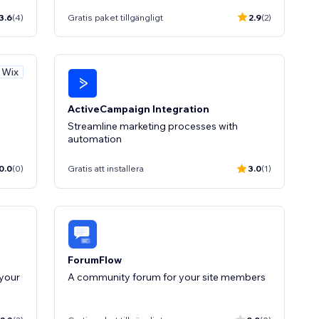
3.6
(4)
Gratis paket tillgängligt
2.9
(2)
v Wix
ActiveCampaign Integration
Streamline marketing processes with
automation
0.0
(0)
Gratis att installera
3.0
(1)
ForumFlow
your
A community forum for your site members