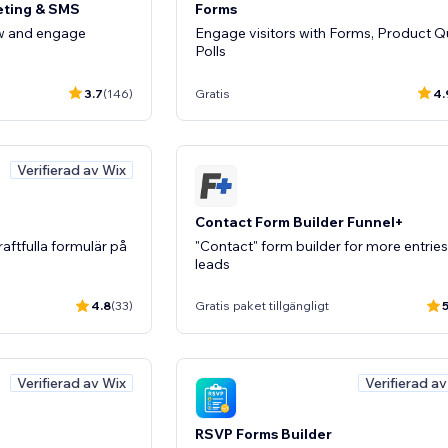
eting & SMS
Forms
ow and engage
Engage visitors with Forms, Product Qu
Polls
3.7
(146)
Gratis
4.
Verifierad av Wix
Contact Form Builder Funnel+
aftfulla formulär på
"Contact" form builder for more entries
leads
4.8
(33)
Gratis paket tillgängligt
5
Verifierad av Wix
Verifierad a
RSVP Forms Builder