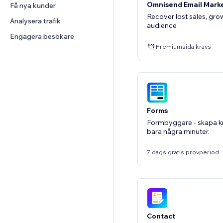
Omnisend Email Mark
Få nya kunder
Recover lost sales, gr
Analysera trafik
audience
Engagera besökare
Premiumsida krävs
Forms
Formbyggare - skapa kr
bara några minuter.
7 dags gratis provperiod
Contact