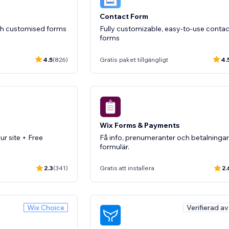
Contact Form
ith customised forms
Fully customizable, easy-to-use contac
forms
4.5
(826)
Gratis paket tillgängligt
4.
Wix Forms & Payments
r site + Free
Få info, prenumeranter och betalningar
formulär.
2.3
(341)
Gratis att installera
2.
Wix Choice
Verifierad a