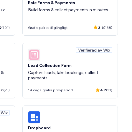
Epic Forms & Payments
iz,
Build forms & collect payments in minutes
9
(101)
Gratis paket tillgängligt
3.6
(138)
Verifierad av Wix
Lead Collection Form
 &
Capture leads, take bookings, collect
payments
.0
(23)
14 dags gratis provperiod
4.7
(31)
v Wix
Dropboard