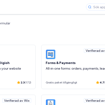
rmulär
Verifierad a
Digioh
Forms & Payments
 your website
All-in-one forms: orders, payments, le
2.3
(172)
Gratis paket tillgängligt
4.7
Verifierad av Wix
Verifierad a