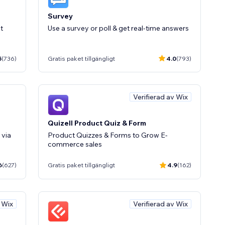
Survey
t
Use a survey or poll & get real-time answers
5
(736)
Gratis paket tillgängligt
4.0
(793)
Verifierad av Wix
Quizell Product Quiz & Form
 via
Product Quizzes & Forms to Grow E-
commerce sales
6
(627)
Gratis paket tillgängligt
4.9
(162)
v Wix
Verifierad av Wix