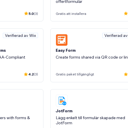
offertformulär
5.0
(3)
Gratis att installera
Verifierad av Wix
Verifierad a
rms
Easy Form
PAA-Compliant
Create forms shared via QR code or lin
4.2
(3)
Gratis paket tillgängligt
JotForm
ers with forms &
Lägg enkelt till formulär skapade med
JotForm