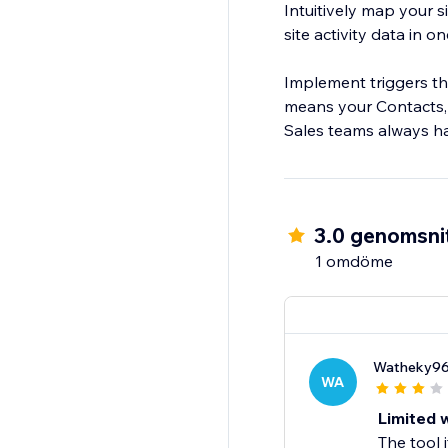
Intuitively map your s
site activity data in o
Implement triggers th
means your Contacts,
3.0 genomsnit
1 omdöme
Watheky9
WA
Limited w
The tool 