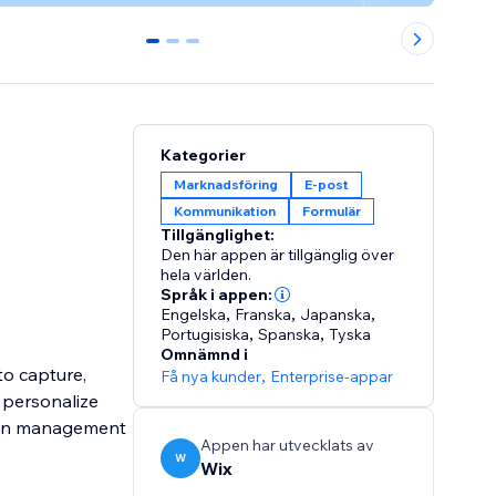
0
1
2
Kategorier
Marknadsföring
E-post
Kommunikation
Formulär
Tillgänglighet:
Den här appen är tillgänglig över
hela världen.
Språk i appen:
Engelska
,
Franska
,
Japanska
,
Portugisiska
,
Spanska
,
Tyska
Omnämnd i
to capture,
Få nya kunder
,
Enterprise-appar
o personalize
aign management
Appen har utvecklats av
W
Wix