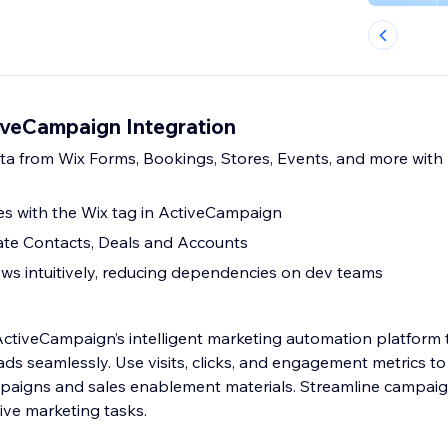
iveCampaign Integration
a from Wix Forms, Bookings, Stores, Events, and more with
s with the Wix tag in ActiveCampaign
e Contacts, Deals and Accounts
s intuitively, reducing dependencies on dev teams
ActiveCampaign’s intelligent marketing automation platform 
eads seamlessly. Use visits, clicks, and engagement metrics t
mpaigns and sales enablement materials. Streamline camp
ive marketing tasks.