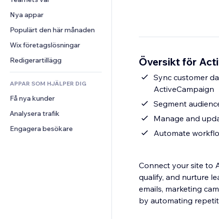
Video
Konvertering
Sidmallar
Lagerlösningar
Undersökningar
Nya appar
PDF
Bildeffekter
Dropshipping
Chatt
Fildelning
Populärt den här månaden
Knappar och menyer
Priser och abonnemang
Kommentarer
Nyheter
Banners och märken
Crowdfunding
Wix företagslösningar
Telefon
Innehållstjänster
Kalkylatorer
Mat och dryck
Community
Översikt för Act
Redigerartillägg
Texteffekter
Sök
Omdömen och recensioner
Sync customer dat
APPAR SOM HJÄLPER DIG
Väder
CRM
ActiveCampaign
Få nya kunder
Diagram och tabeller
Segment audience
Analysera trafik
Manage and updat
Engagera besökare
Automate workflow
Connect your site to 
qualify, and nurture l
emails, marketing ca
by automating repetit