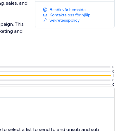
g, sales, and
Besök vår hemsida
Kontakta oss för hjälp
Sekretesspolicy
paign. This
keting and
0
0
1
0
0
 to select a list to send to and unsub and sub