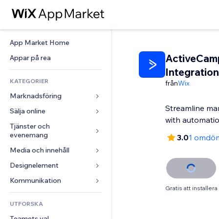
App Market Home
ActiveCam
Appar på rea
Integration
KATEGORIER
från
Wix
Marknadsföring
Streamline ma
Sälja online
Annonser
with automati
Mobil
Tjänster och 
Appar för butiker
evenemang
3.0
1 omdö
Statistik
Frakt och leverans
Media och innehåll
Hotell
Sociala medier
Sälj-knappar
Evenemang
Designelement
Galleri
SEO
Onlinekurser
Restauranger
Musik
Interaktioner
Kartor och navigering
Kommunikation 
Beställtryck
Gratis att installera
Fastigheter
Podcasts
Listningar
Integritet och säkerhet
Redovisning
Formulär
UTFORSKA
Bokningar
Fotografering
E-post
Klocka
Kuponger och lojalitet
Blogg
Teamets val