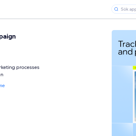
paign
rketing processes
on
me