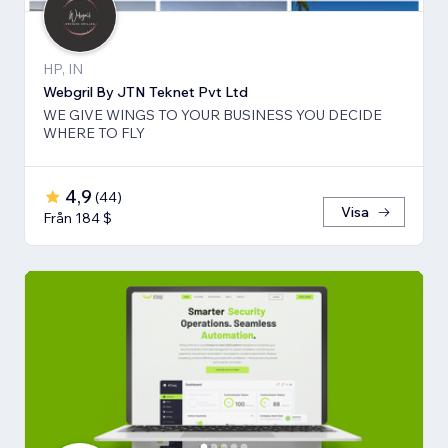
HP, IN
Webgril By JTN Teknet Pvt Ltd
WE GIVE WINGS TO YOUR BUSINESS YOU DECIDE
WHERE TO FLY
4,9
(
44
)
Visa
Från 184 $