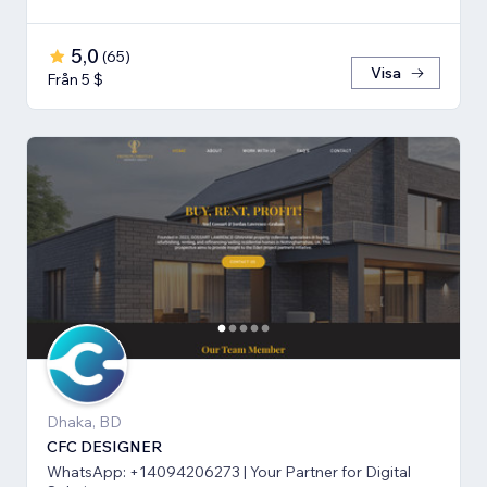
5,0
(
65
)
Visa
Från 5 $
Dhaka, BD
CFC DESIGNER
WhatsApp: +14094206273 | Your Partner for Digital