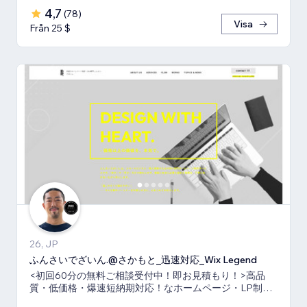
4,7
(
78
)
Visa
Från 25 $
26, JP
ふんさいでざいん.@さかもと_迅速対応_Wix Legend
<初回60分の無料ご相談受付中！即お見積もり！>高品
質・低価格・爆速短納期対応！なホームページ・LP制作
ならお任せ下さい！真心いっぱいで向き合います！