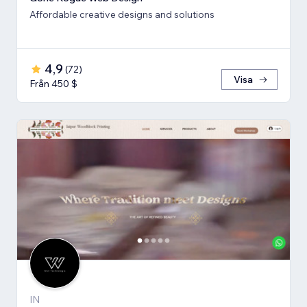
Affordable creative designs and solutions
4,9
(
72
)
Visa
Från 450 $
IN