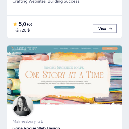
Crafting Websites, Building Success.
5,0
(
6
)
Visa
Från 20 $
Malmesbury, GB
Gone Rogue Web Design