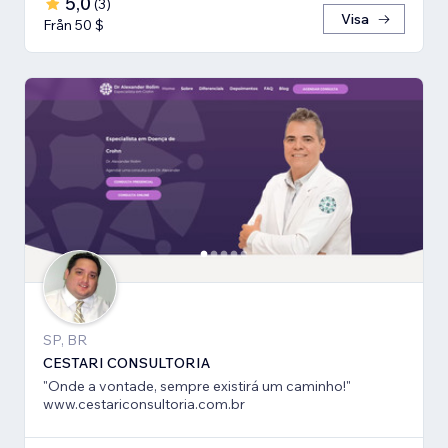
5,0
(
3
)
Visa
Från 50 $
SP, BR
CESTARI CONSULTORIA
"Onde a vontade, sempre existirá um caminho!"
www.cestariconsultoria.com.br