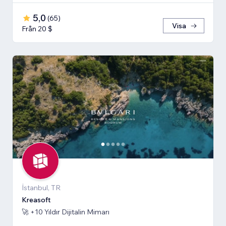
5,0
(
65
)
Visa
Från 20 $
İstanbul, TR
Kreasoft
🚀 +10 Yıldır Dijitalin Mimarı