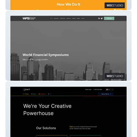
Active U 4 Life
WFS