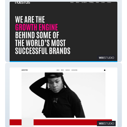
Questus
Addicted