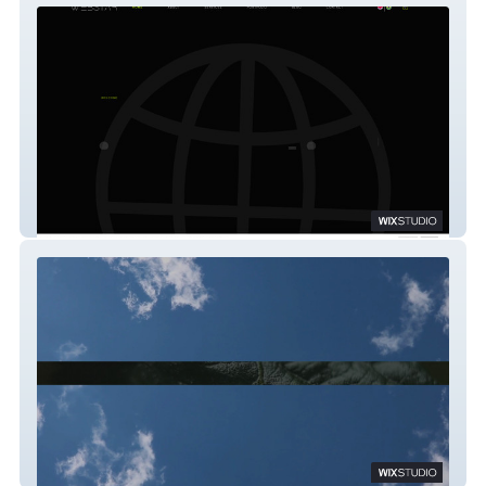
Web Star Studio
Worton