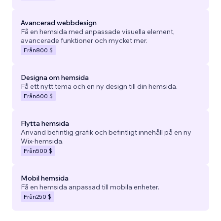
Avancerad webbdesign
Få en hemsida med anpassade visuella element,
avancerade funktioner och mycket mer.
Från
800 $
Designa om hemsida
Få ett nytt tema och en ny design till din hemsida.
Från
600 $
Flytta hemsida
Använd befintlig grafik och befintligt innehåll på en ny
Wix-hemsida.
Från
500 $
Mobil hemsida
Få en hemsida anpassad till mobila enheter.
Från
250 $