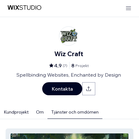
Wiz Craft
4,9
8
(
7
)
Projekt
Spellbinding Websites, Enchanted by Design
Kontakta
Kundprojekt
Om
Tjänster och omdömen