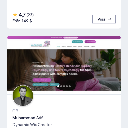
4,7
(
23
)
Visa
Från 149 $
GB
Muhammad Atif
Dynamic Wix Creator