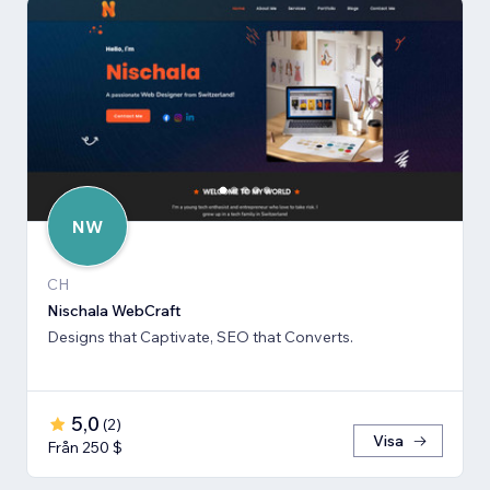
NW
CH
Nischala WebCraft
Designs that Captivate, SEO that Converts.
5,0
(
2
)
Visa
Från 250 $