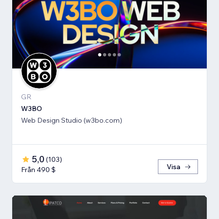
GR
W3BO
Web Design Studio (w3bo.com)
5,0
(
103
)
Visa
Från 490 $