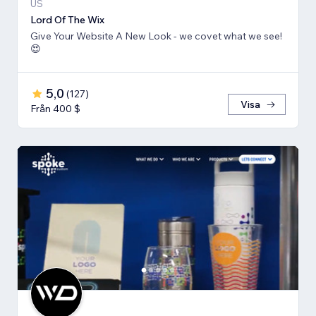
US
Lord Of The Wix
Give Your Website A New Look - we covet what we see!
😍
5,0
(
127
)
Visa
Från 400 $