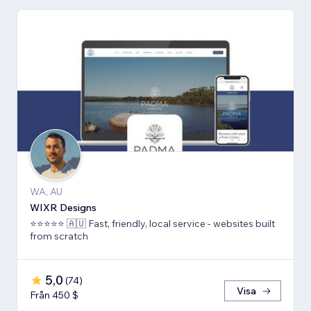
WA, AU
WIXR Designs
⭐️⭐️⭐️⭐️⭐️ 🇦🇺 Fast, friendly, local service - websites built
from scratch
5,0
(
74
)
Visa
Från 450 $