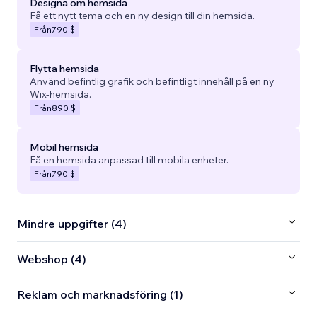
Designa om hemsida
Få ett nytt tema och en ny design till din hemsida.
Från
790 $
Flytta hemsida
Använd befintlig grafik och befintligt innehåll på en ny
Wix-hemsida.
Från
890 $
Mobil hemsida
Få en hemsida anpassad till mobila enheter.
Från
790 $
Mindre uppgifter (4)
Webshop (4)
Reklam och marknadsföring (1)