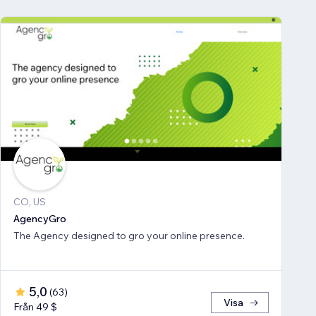
CO, US
AgencyGro
The Agency designed to gro your online presence.
5,0
(
63
)
Visa
Från 49 $