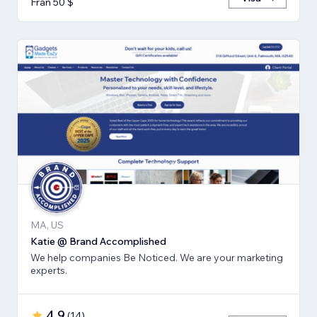
Från 50 $
MA, US
Katie @ Brand Accomplished
We help companies Be Noticed. We are your marketing
experts.
4,9
(
14
)