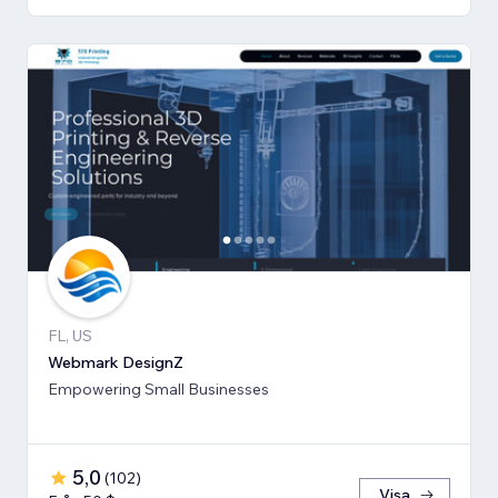
FL, US
Webmark DesignZ
Empowering Small Businesses
5,0
(
102
)
Visa