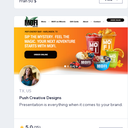
Från 50 $
TX, US
Push Creative Designs
Presentation is everything when it comes to your brand.
5,0
(
15
)