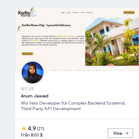
NY, US
Anum Jawaid
Wix Velo Developer for Complex Backend Systems|
Third Party API Development
4,9
(
21
)
Visa
Från 800 $