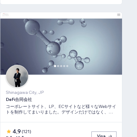
Shinagawa City, JP
DeFi合同会社
コーポレートサイト、LP、ECサイトなど様々なWebサイ
トを制作してまいりました。デザインだけではなく、マ
ーケティング視点からも制作いたします。
4,9
(
121
)
Visa