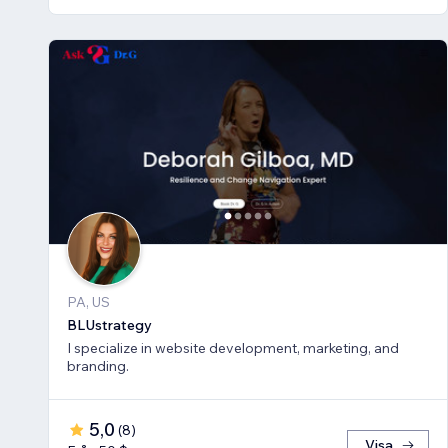
PA, US
BLUstrategy
I specialize in website development, marketing, and
branding.
5,0
(
8
)
Visa