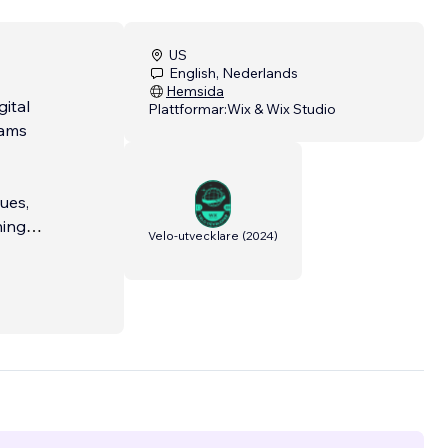
US
English, Nederlands
Hemsida
gital
Plattformar:
Wix & Wix Studio
eams
ues,
ning
Velo-utvecklare
(
2024
)
 merge
sers