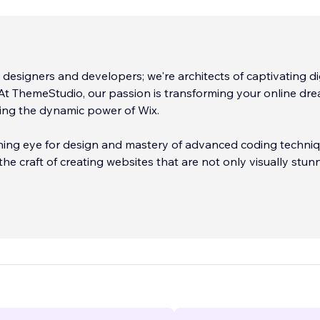
t designers and developers; we're architects of captivating di
At ThemeStudio, our passion is transforming your online dr
using the dynamic power of Wix.
ning eye for design and mastery of advanced coding techniq
he craft of creating websites that are not only visually stun
lessly functional. Our journey started with a clear vision: to
de, delivering flawless online solutions that resonate with u
 on search engines.
Us Unique
...