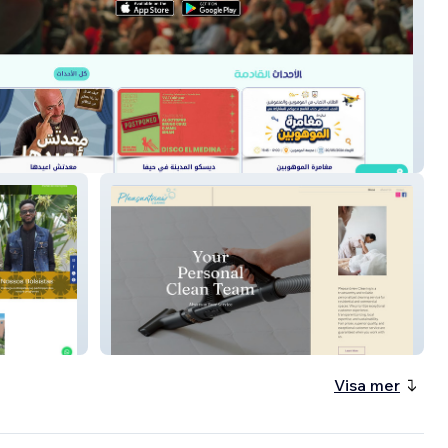
Pleasantview Cleanin
Visa mer