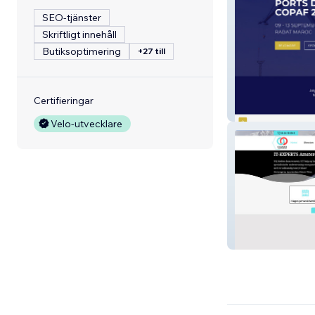
SEO-tjänster
Skriftligt innehåll
Butiksoptimering
+27 till
Certifieringar
Conferencemara
Velo-utvecklare
IT-Experts