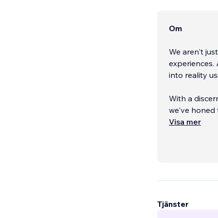
Om
We aren't jus
experiences. 
into reality 
With a discer
we've honed t
but also seam
Visa mer
design and co
and rank high
What Makes 
Tjänster