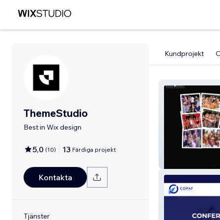
Kundprojekt
ThemeStudio
Best in Wix design
5,0
13
(
10
)
Färdiga projekt
Royale Society
Kontakta
Tjänster