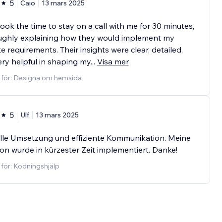
5
Caio
13 mars 2025
ook the time to stay on a call with me for 30 minutes,
ughly explaining how they would implement my
e requirements. Their insights were clear, detailed,
ry helpful in shaping my
...
Visa mer
d för: Designa om hemsida
5
Ulf
13 mars 2025
lle Umsetzung und effiziente Kommunikation. Meine
on wurde in kürzester Zeit implementiert. Danke!
 för: Kodningshjälp