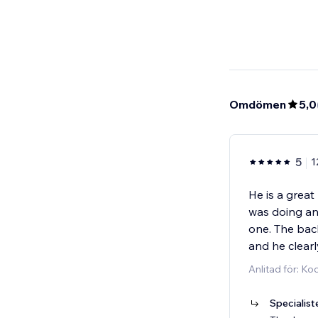
Omdömen
5,0
5
1
He is a grea
was doing an
one. The bac
and he clear
Anlitad för: Ko
Specialist