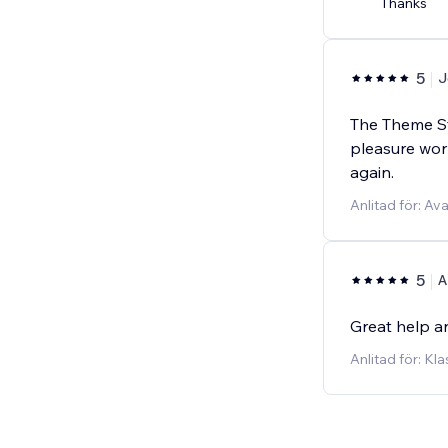
Thanks
5
J
The Theme Stu
pleasure wor
again.
Anlitad för: Av
5
Great help a
Anlitad för: K