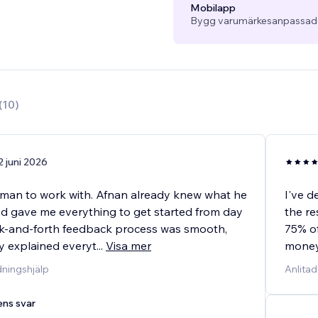
Mobilapp
Bygg varumärkesanpassade
(
10
)
2 juni 2026
t man to work with. Afnan already knew what he
I've d
d gave me everything to get started from day
the re
k-and-forth feedback process was smooth,
75% of
ly explained everyt
...
Visa mer
money
dningshjälp
Anlitad
ens svar