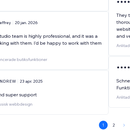
They t
thoro
effrey
20 jan. 2026
websit
dio team is highly professional, and it was a
and ve
king with them. I’d be happy to work with them
Anlita
ancerade butiksfunktioner
Schne
ANDREW
23 apr. 2025
Funkti
nd super support
Anlitad
lassisk webbdesign
1
2