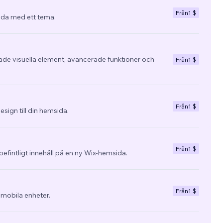
Från
1 $
da med ett tema.
e visuella element, avancerade funktioner och
Från
1 $
Från
1 $
esign till din hemsida.
Från
1 $
befintligt innehåll på en ny Wix-hemsida.
Från
1 $
 mobila enheter.