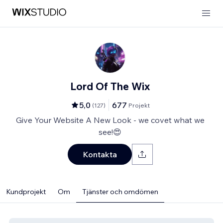
Lord Of The Wix
5,0
677
(
127
)
Projekt
Give Your Website A New Look - we covet what we
see!😍
Kontakta
Kundprojekt
Om
Tjänster och omdömen