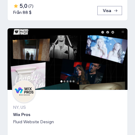
5,0
(
7
)
Visa
Från 88 $
NY, US
Wix Pros
Fluid Website Design