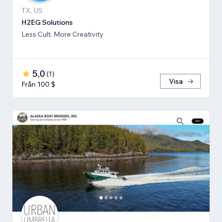
TX, US
H2EG Solutions
Less Cult. More Creativity
5,0
(
1
)
Visa
Från 100 $