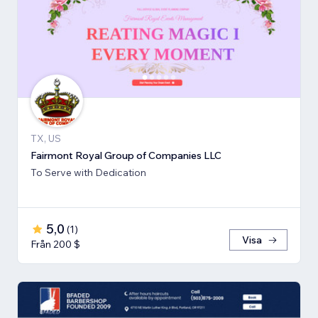
TX, US
Fairmont Royal Group of Companies LLC
To Serve with Dedication
5,0
(
1
)
Visa
Från 200 $