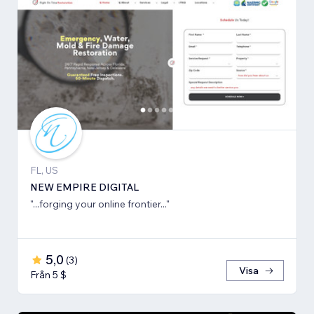
FL, US
NEW EMPIRE DIGITAL
"...forging your online frontier..."
5,0
(
3
)
Visa
Från 5 $