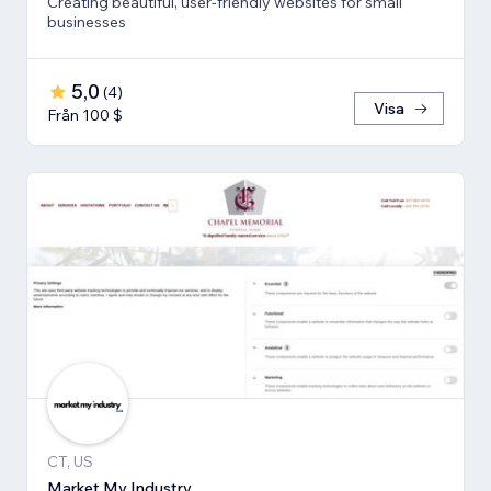
Creating beautiful, user-friendly websites for small
businesses
5,0
(
4
)
Visa
Från 100 $
CT, US
Market My Industry