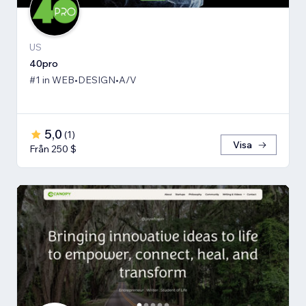
US
40pro
#1 in WEB•DESIGN•A/V
5,0
(
1
)
Visa
Från 250 $