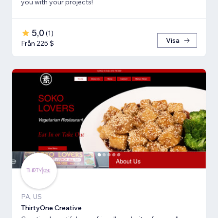
you with your projects!
5,0
(
1
)
Visa
Från 225 $
PA, US
ThirtyOne Creative