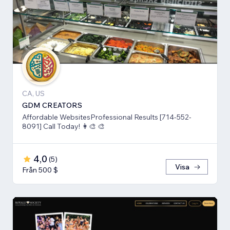
CA, US
GDM CREATORS
Affordable WebsitesProfessional Results [714-552-
8091] Call Today! 👩‍🎨 🎨
4,0
(
5
)
Visa
Från 500 $