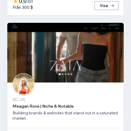
0,0
(
0
)
Visa
Från 300 $
SC, US
Meagan Rose | Niche & Notable
Building brands & websites that stand out in a saturated
market.