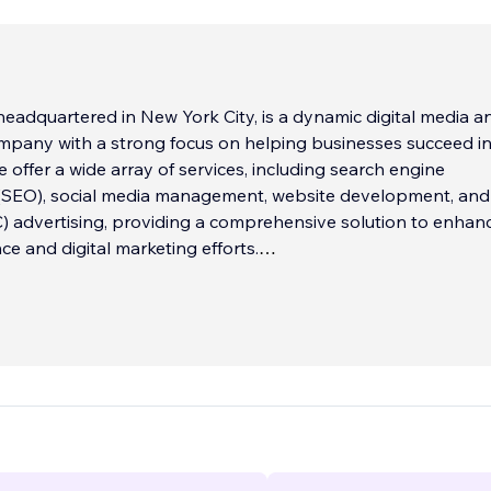
adquartered in New York City, is a dynamic digital media a
mpany with a strong focus on helping businesses succeed in
e offer a wide array of services, including search engine
 (SEO), social media management, website development, and
C) advertising, providing a comprehensive solution to enhan
ce and digital marketing efforts.
 in these key areas empowers businesses to thrive in the digi
e Optimization (SEO):
...