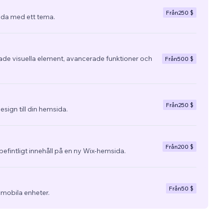
Från
250 $
da med ett tema.
e visuella element, avancerade funktioner och
Från
500 $
Från
250 $
esign till din hemsida.
Från
200 $
befintligt innehåll på en ny Wix-hemsida.
Från
50 $
 mobila enheter.