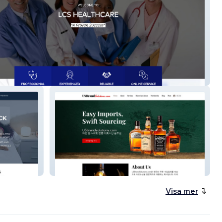
lthcare
US Brand Solutions
Visa mer