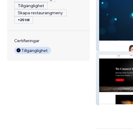
Tillgänglighet
Skapa restaurangmeny
+20 till
Certifieringar
Custom Tech
Tillgänglighet
Asian Sales Forc