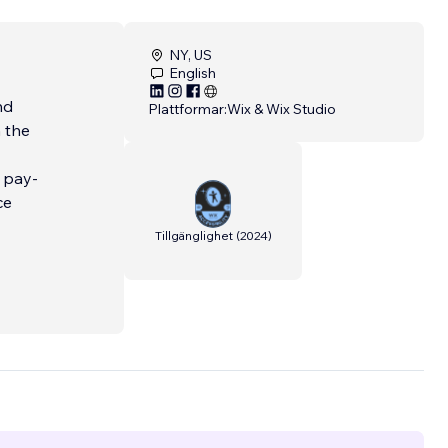
NY, US
English
nd
Plattformar:
Wix & Wix Studio
 the
 pay-
ce
Tillgänglighet
(
2024
)
tal