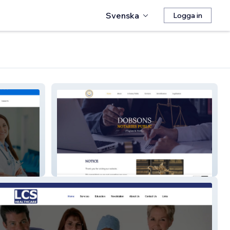
Svenska
Logga in
Notary UK