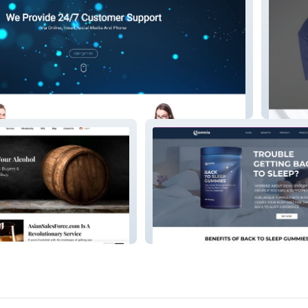
LCS Hea
e
Sleep Gummies