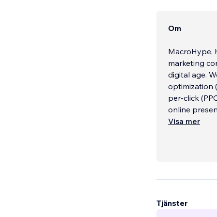
Om
MacroHype, he
marketing co
digital age. W
optimization
per-click (PP
online presen
Visa mer
Our expertise
landscape:
Search Engin
Tjänster