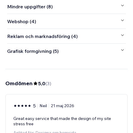
Mindre uppgifter (8)
Webshop (4)
Reklam och marknadsföring (4)
Grafisk formgivning (5)
Omdömen
5,0
(
3
)
5
Neil
21 maj 2026
Great easy service that made the design of my site
stress free
Anlitad för: Designa om hemsida