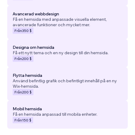
Avancerad webbdesign
Få en hemsida med anpassade visuella element,
avancerade funktioner och mycket mer.
Från
350 $
Designa om hemsida
Få ett nytt tema och en ny design till din hemsida.
Från
200 $
Flytta hemsida
Använd befintlig grafik och befintligt innehåll på en ny
Wix-hemsida.
Från
200 $
Mobil hemsida
Få en hemsida anpassad till mobila enheter.
Från
150 $