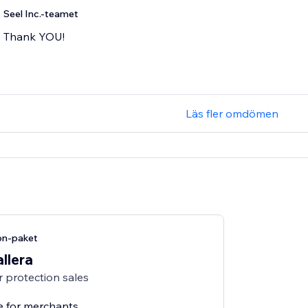
Seel Inc.-teamet
Thank YOU!
Läs fler omdömen
on-paket
allera
 protection sales
e for merchants