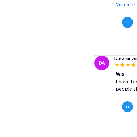
Visa mer
SE
Darwininve
DA
Wix
I have be
people sh
SE