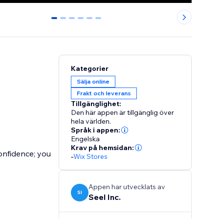
0
1
2
3
4
5
Kategorier
Sälja online
Frakt och leverans
Tillgänglighet:
Den här appen är tillgänglig över
hela världen.
Språk i appen:
Engelska
Krav på hemsidan:
onfidence; you
-
Wix Stores
Appen har utvecklats av
SI
Seel Inc.