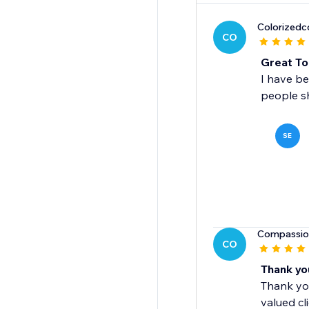
Colorized
CO
Great To
I have be
people sh
SE
Compassio
CO
Thank yo
Thank you
valued cl