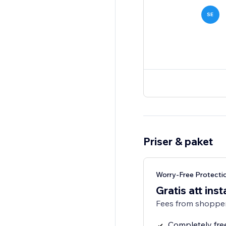
SE
Priser & paket
Worry-Free Protecti
Gratis att inst
Fees from shopper
Completely fre