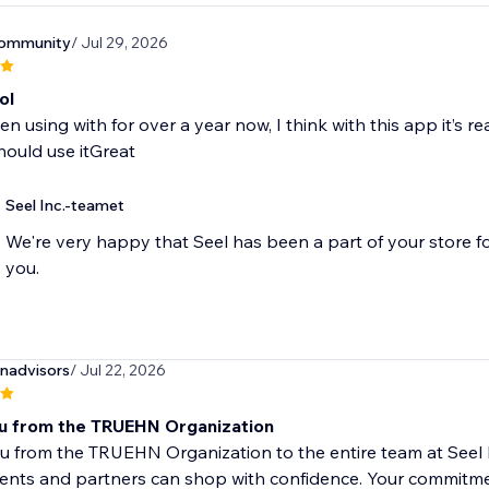
community
/ Jul 29, 2026
ol
en using with for over a year now, I think with this app it’s re
ould use itGreat
Seel Inc.-teamet
We're very happy that Seel has been a part of your store f
you.
nadvisors
/ Jul 22, 2026
u from the TRUEHN Organization
 from the TRUEHN Organization to the entire team at Seel In
ients and partners can shop with confidence. Your commitme