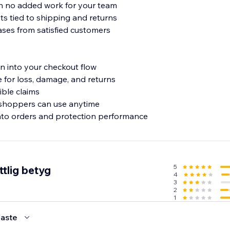
th no added work for your team
ts tied to shipping and returns
ses from satisfied customers
n into your checkout flow
for loss, damage, and returns
ible claims
 shoppers can use anytime
into orders and protection performance
5
tlig betyg
4
3
2
1
aste