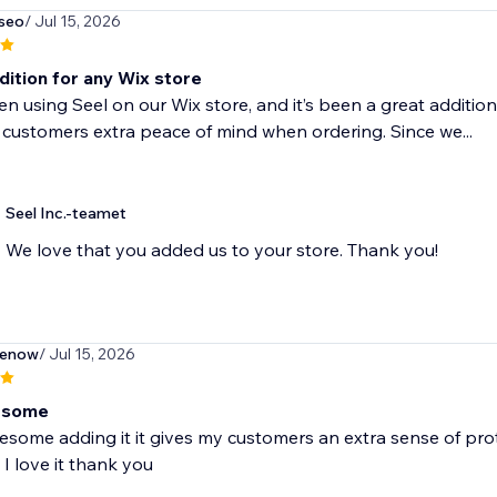
seo
/ Jul 15, 2026
dition for any Wix store
n using Seel on our Wix store, and it’s been a great addition
 customers extra peace of mind when ordering. Since we...
Seel Inc.-teamet
We love that you added us to your store. Thank you!
enow
/ Jul 15, 2026
esome
esome adding it it gives my customers an extra sense of pro
I love it thank you