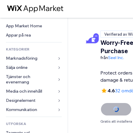
App Market Home
Verifierad av Wi
Appar på rea
Worry-Fre
KATEGORIER
Purchase
från
Seel Inc.
Marknadsföring
Sälja online
Annonser
Protect orders 
Mobil
Tjänster och 
Appar för butiker
damage & retu
evenemang
Statistik
Frakt och leverans
4.6
32 omd
Media och innehåll
Hotell
Sociala medier
Sälj-knappar
Evenemang
Designelement
Galleri
SEO
Onlinekurser
Restauranger
Musik
Interaktioner
Kartor och navigering
Kommunikation 
Beställtryck
Fastigheter
Podcasts
Listningar
Integritet och säkerhet
Redovisning
Formulär
Gratis att installera
UTFORSKA
Bokningar
Fotografering
E-post
Klocka
Kuponger och lojalitet
Blogg
Teamets val