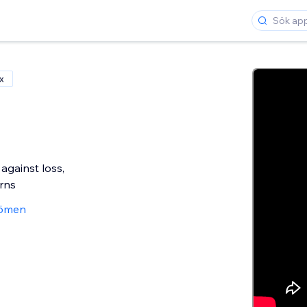
x
e
against loss,
rns
ömen