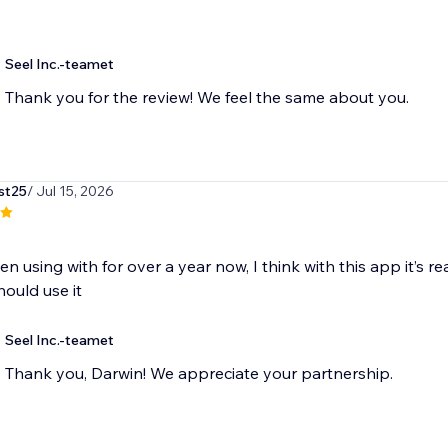
Seel Inc.-teamet
Thank you for the review! We feel the same about you.
st25
/ Jul 15, 2026
en using with for over a year now, I think with this app it’s re
ould use it
Seel Inc.-teamet
Thank you, Darwin! We appreciate your partnership.