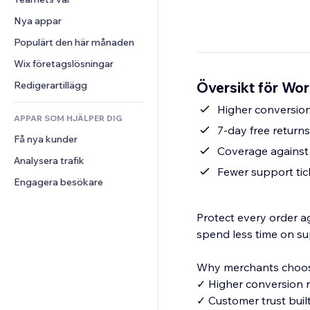
Video
Konvertering
Sidmallar
Lagerlösningar
Undersökningar
Nya appar
PDF
Bildeffekter
Dropshipping
Chatt
Fildelning
Populärt den här månaden
Knappar och menyer
Priser och abonnemang
Kommentarer
Nyheter
Banners och märken
Crowdfunding
Wix företagslösningar
Telefon
Innehållstjänster
Kalkylatorer
Mat och dryck
Community
Översikt för Wo
Redigerartillägg
Texteffekter
Sök
Omdömen och recensioner
Higher conversion
APPAR SOM HJÄLPER DIG
Väder
CRM
7-day free return
Få nya kunder
Diagram och tabeller
Coverage against 
Analysera trafik
Fewer support tic
Engagera besökare
Protect every order a
spend less time on su
Why merchants choos
✓ Higher conversion r
✓ Customer trust buil