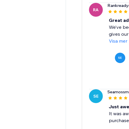
Rankready
RA
Great ad
We’ve bee
gives our
Visa mer
SE
Seamossm
SE
Just aw
It was aw
purchase 