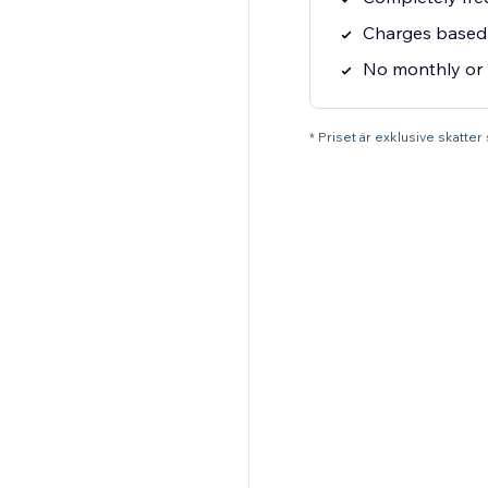
Charges based 
No monthly or 
* Priset är exklusive skatte