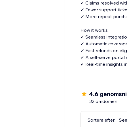
✓ Claims resolved wi
✓ Fewer support ticke
✓ More repeat purcha
How it works:
✓ Seamless integratio
✓ Automatic coverage 
✓ Fast refunds on elig
✓ A self-serve portal
✓ Real-time insights 
4.6 genomsnit
32 omdömen
Sortera efter:
Sen