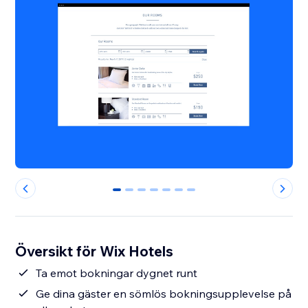
0
1
2
3
4
5
6
Översikt för Wix Hotels
Ta emot bokningar dygnet runt
Ge dina gäster en sömlös bokningsupplevelse på