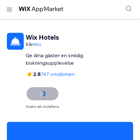
Wix Hotels
från
Wix
Ge dina gäster en smidig
bokningsupplevelse
2.8
747 omdömen
Gratis att installera