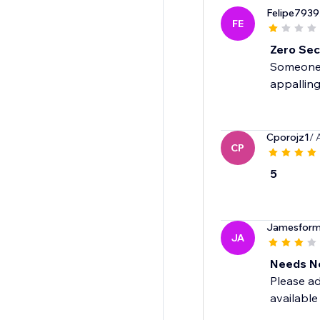
Felipe7939
FE
Zero Secu
Someone o
appalling.
Cporojz1
/ 
CP
5
Jamesfor
JA
Needs No
Please ad
available