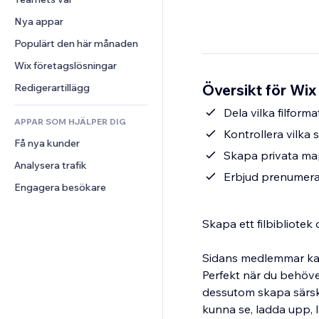
Video
Konvertering
Sidmallar
Lagerlösningar
Undersökningar
Nya appar
PDF
Bildeffekter
Dropshipping
Chatt
Fildelning
Populärt den här månaden
Knappar och menyer
Priser och abonnemang
Kommentarer
Nyheter
Banners och märken
Crowdfunding
Wix företagslösningar
Telefon
Innehållstjänster
Kalkylatorer
Mat och dryck
Community
Översikt för Wix
Redigerartillägg
Texteffekter
Sök
Omdömen och recensioner
Dela vilka filforma
APPAR SOM HJÄLPER DIG
Väder
CRM
Kontrollera vilka
Få nya kunder
Diagram och tabeller
Skapa privata ma
Analysera trafik
Erbjud prenumera
Engagera besökare
Skapa ett filbibliotek
Sidans medlemmar kan 
Perfekt när du behöve
dessutom skapa särsk
kunna se, ladda upp, l