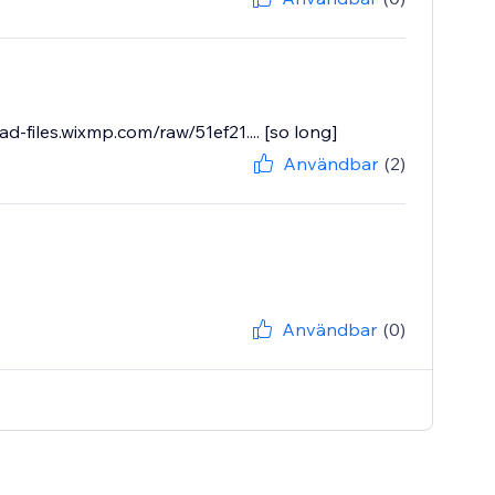
d-files.wixmp.com/raw/51ef21.... [so long]
Användbar
(2)
Användbar
(0)