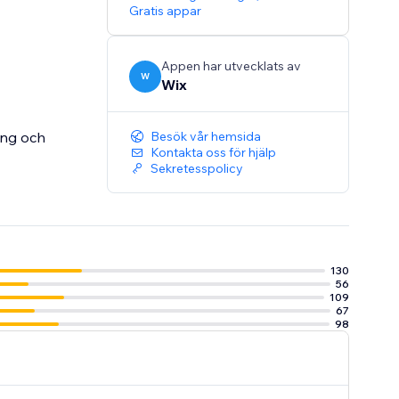
Gratis appar
Appen har utvecklats av
W
Wix
ing och
Besök vår hemsida
Kontakta oss för hjälp
Sekretesspolicy
130
56
109
67
98