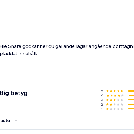
File Share godkänner du gällande lagar angående borttagn
pladdat innehåll.
5
tlig betyg
4
3
2
1
aste