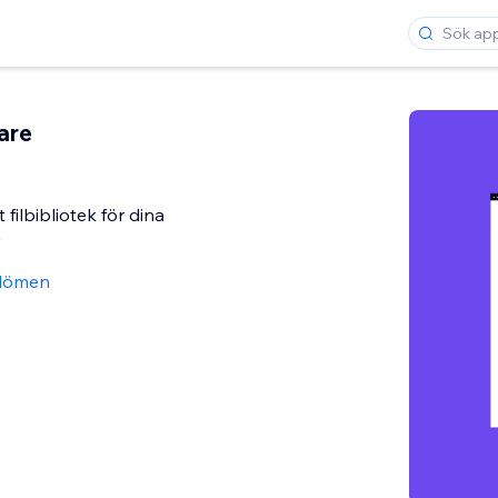
are
 filbibliotek för dina
dömen