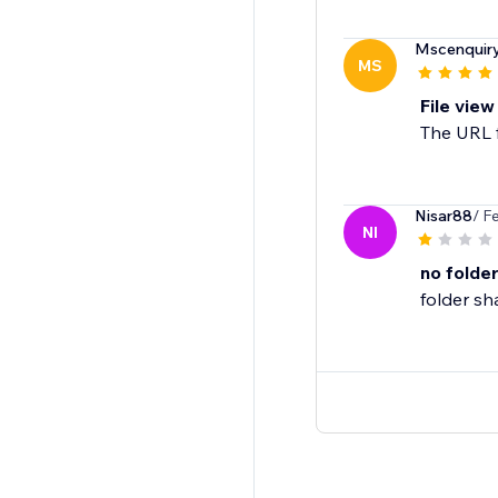
Mscenquir
MS
File vie
The URL f
Nisar88
/ F
NI
no folde
folder sh