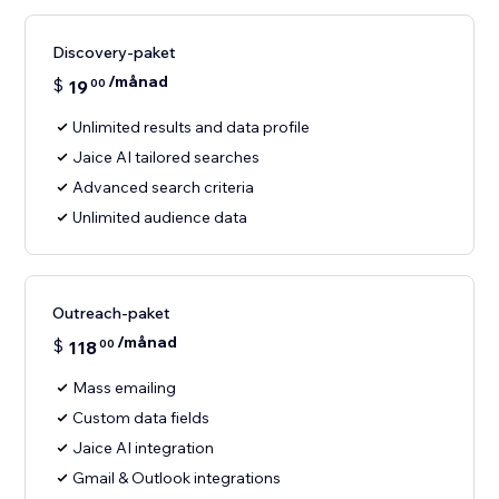
Discovery-paket
/månad
$
19
00
Unlimited results and data profile
Jaice AI tailored searches
Advanced search criteria
Unlimited audience data
Outreach-paket
/månad
$
118
00
Mass emailing
Custom data fields
Jaice AI integration
Gmail & Outlook integrations