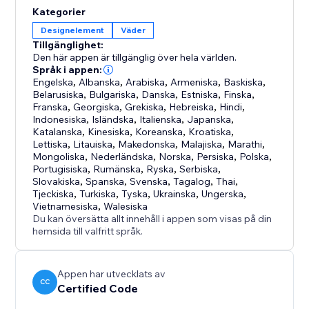
Kategorier
Designelement
Väder
Tillgänglighet:
Den här appen är tillgänglig över hela världen.
Språk i appen:
Engelska
,
Albanska
,
Arabiska
,
Armeniska
,
Baskiska
,
Belarusiska
,
Bulgariska
,
Danska
,
Estniska
,
Finska
,
Franska
,
Georgiska
,
Grekiska
,
Hebreiska
,
Hindi
,
Indonesiska
,
Isländska
,
Italienska
,
Japanska
,
Katalanska
,
Kinesiska
,
Koreanska
,
Kroatiska
,
Lettiska
,
Litauiska
,
Makedonska
,
Malajiska
,
Marathi
,
Mongoliska
,
Nederländska
,
Norska
,
Persiska
,
Polska
,
Portugisiska
,
Rumänska
,
Ryska
,
Serbiska
,
Slovakiska
,
Spanska
,
Svenska
,
Tagalog
,
Thai
,
Tjeckiska
,
Turkiska
,
Tyska
,
Ukrainska
,
Ungerska
,
Vietnamesiska
,
Walesiska
Du kan översätta allt innehåll i appen som visas på din
hemsida till valfritt språk.
Appen har utvecklats av
CC
Certified Code