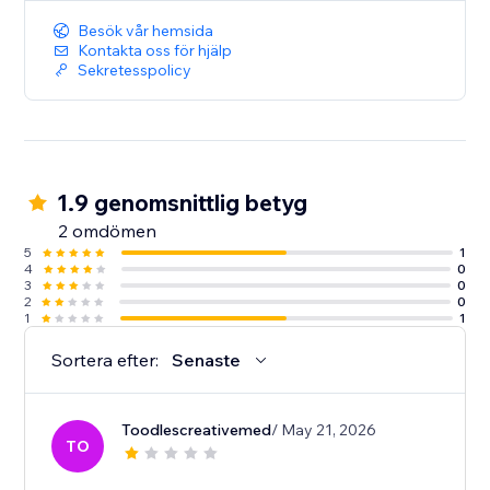
Besök vår hemsida
Kontakta oss för hjälp
Sekretesspolicy
1.9 genomsnittlig betyg
2 omdömen
5
1
4
0
3
0
2
0
1
1
Sortera efter:
Senaste
Toodlescreativemed
/ May 21, 2026
TO