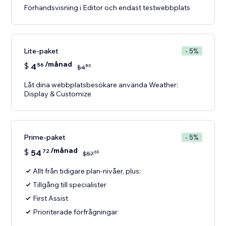
Förhandsvisning i Editor och endast testwebbplats
Lite-paket
- 5%
/månad
$
4
56
80
$
4
Låt dina webbplatsbesökare använda Weather:
Display & Customize
Prime-paket
- 5%
/månad
$
54
72
60
$
57
Allt från tidigare plan-nivåer, plus:
Tillgång till specialister
First Assist
Prioriterade förfrågningar