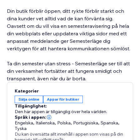
Din butik förblir öppen, ditt rykte förblir starkt och
dina kunder vet alltid vad de kan förvänta sig.
Oavsett om du vill visa en semesteravisering på hela
din webbplats eller uppdatera viktiga sidor med ett
anpassat meddelande ger Semesterläge dig
verktygen för att hantera kommunikationen sömlöst.
Ta din semester utan stress - Semesterläge ser till att
din verksamhet fortsätter att fungera smidigt och
transparent, även när du är borta.
Kategorier
Sälja online
Appar för butiker
Tillgänglighet:
Den här appen är tillgänglig över hela världen.
Språk i appen:
Engelska
,
Italienska
,
Polska
,
Portugisiska
,
Spanska
,
Tyska
Du kan översätta allt innehåll i appen som visas på din
hemsida till valfritt språk.