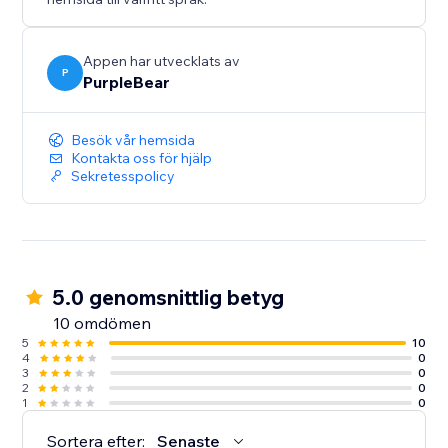
Appen har utvecklats av
P
PurpleBear
Besök vår hemsida
Kontakta oss för hjälp
Sekretesspolicy
5.0 genomsnittlig betyg
10 omdömen
5
10
4
0
3
0
2
0
1
0
Sortera efter:
Senaste