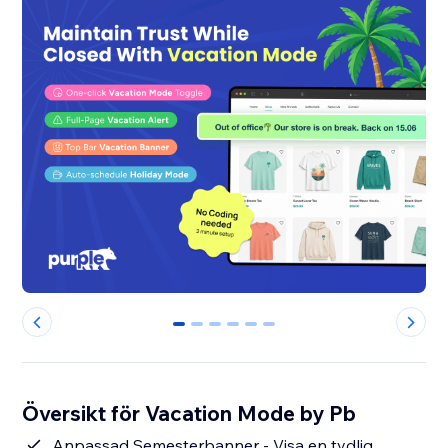
0
1
2
3
4
5
Översikt för Vacation Mode by Pb
Anpassad Semesterbanner - Visa en tydlig