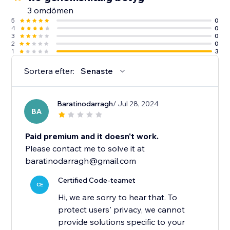
3 omdömen
5
0
4
0
3
0
2
0
1
3
Sortera efter:
Senaste
Baratinodarragh
/ Jul 28, 2024
BA
Paid premium and it doesn't work.
Please contact me to solve it at
baratinodarragh@gmail.com
Certified Code-teamet
CE
Hi, we are sorry to hear that. To
protect users' privacy, we cannot
provide solutions specific to your