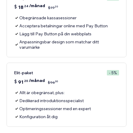
/månad
$
18
24
20
$
19
Obegränsade kassasessioner
Acceptera betalningar online med Pay Button
Lägg till Pay Button på din webbplats
Anpassningsbar design som matchar ditt
varumärke
Elit-paket
- 5%
/månad
$
91
20
00
$
96
Allt är obegränsat, plus:
Dedikerad introduktionsspecialist
Optimeringssessioner med en expert
Konfiguration åt dig