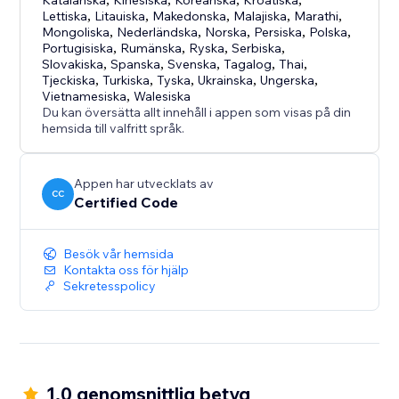
Katalanska
Kinesiska
Koreanska
Kroatiska
Lettiska
,
Litauiska
,
Makedonska
,
Malajiska
,
Marathi
,
Mongoliska
,
Nederländska
,
Norska
,
Persiska
,
Polska
,
Portugisiska
,
Rumänska
,
Ryska
,
Serbiska
,
Slovakiska
,
Spanska
,
Svenska
,
Tagalog
,
Thai
,
Tjeckiska
,
Turkiska
,
Tyska
,
Ukrainska
,
Ungerska
,
Vietnamesiska
,
Walesiska
Du kan översätta allt innehåll i appen som visas på din
hemsida till valfritt språk.
Appen har utvecklats av
CC
Certified Code
Besök vår hemsida
Kontakta oss för hjälp
Sekretesspolicy
1.0 genomsnittlig betyg