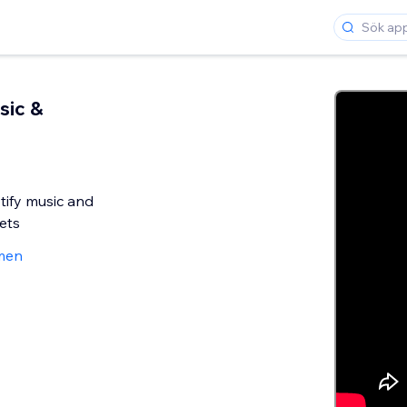
sic &
tify music and
ets
men