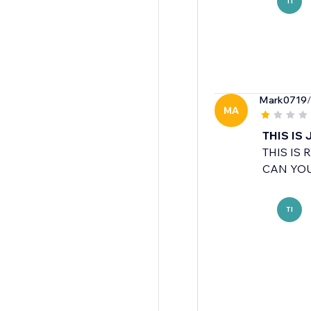
TI
Mark0719
MA
THIS IS
THIS IS
CAN YOU
TI