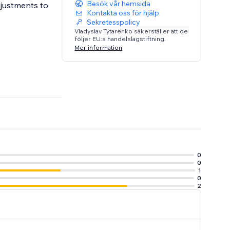
Besök vår hemsida
djustments to
Kontakta oss för hjälp
Sekretesspolicy
Vladyslav Tytarenko säkerställer att de
följer EU:s handelslagstiftning.
Mer information
0
0
1
0
2