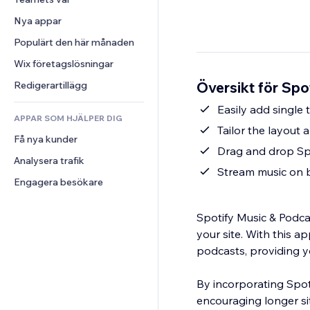
Video
Konvertering
Sidmallar
Lagerlösningar
Undersökningar
Nya appar
PDF
Bildeffekter
Dropshipping
Chatt
Fildelning
Populärt den här månaden
Knappar och menyer
Priser och abonnemang
Kommentarer
Nyheter
Banners och märken
Crowdfunding
Wix företagslösningar
Telefon
Innehållstjänster
Kalkylatorer
Mat och dryck
Community
Översikt för Spo
Redigerartillägg
Texteffekter
Sök
Omdömen och recensioner
Easily add single t
APPAR SOM HJÄLPER DIG
Väder
CRM
Tailor the layout
Få nya kunder
Diagram och tabeller
Drag and drop Spo
Analysera trafik
Stream music on 
Engagera besökare
Spotify Music & Podca
your site. With this ap
podcasts, providing y
By incorporating Spot
encouraging longer site