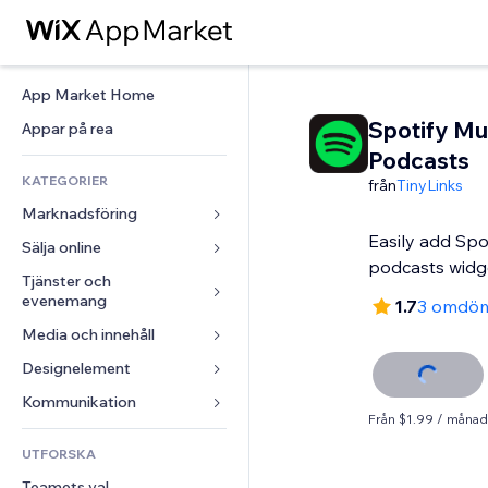
App Market Home
Spotify Mu
Appar på rea
Podcasts
KATEGORIER
från
TinyLinks
Marknadsföring
Easily add Spo
Sälja online
Annonser
podcasts widg
Mobil
Tjänster och 
Appar för butiker
evenemang
1.7
3 omdö
Statistik
Frakt och leverans
Media och innehåll
Hotell
Sociala medier
Sälj-knappar
Evenemang
Designelement
Galleri
SEO
Onlinekurser
Restauranger
Musik
Interaktioner
Kartor och navigering
Kommunikation 
Beställtryck
Från $1.99 / månad
Fastigheter
Podcasts
Listningar
Integritet och säkerhet
Redovisning
Formulär
UTFORSKA
Bokningar
Fotografering
E-post
Klocka
Kuponger och lojalitet
Blogg
Teamets val