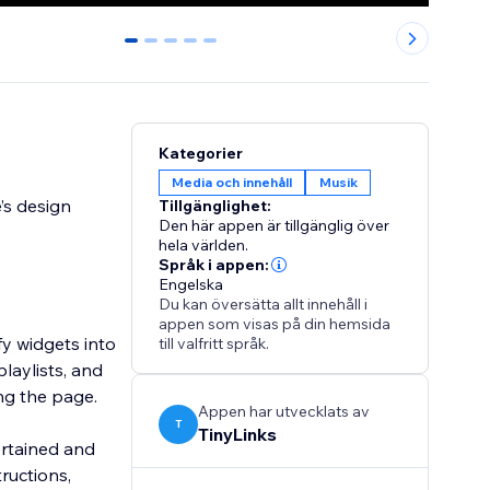
0
1
2
3
4
Kategorier
Media och innehåll
Musik
’s design
Tillgänglighet:
Den här appen är tillgänglig över
hela världen.
Språk i appen:
Engelska
Du kan översätta allt innehåll i
appen som visas på din hemsida
fy widgets into
till valfritt språk.
playlists, and
ng the page.
Appen har utvecklats av
T
TinyLinks
ertained and
tructions,