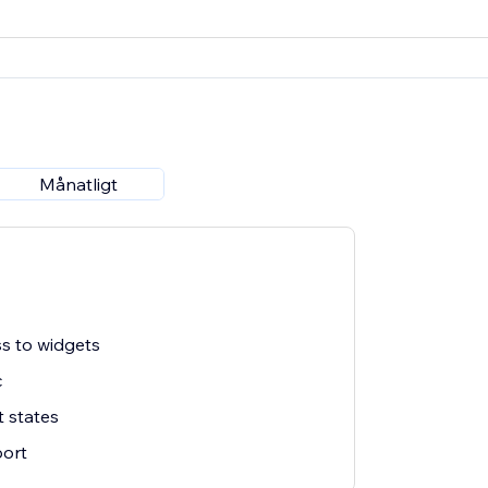
Månatligt
s to widgets
c
 states
ort