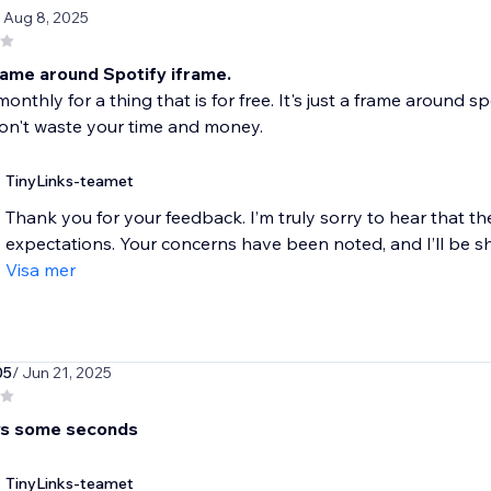
/ Aug 8, 2025
frame around Spotify iframe.
onthly for a thing that is for free. It's just a frame around s
on't waste your time and money.
TinyLinks-teamet
Thank you for your feedback. I’m truly sorry to hear that t
expectations. Your concerns have been noted, and I’ll be sh
Visa mer
05
/ Jun 21, 2025
ys some seconds
TinyLinks-teamet