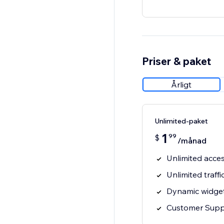
Priser & paket
Årligt
Unlimited-paket
1
99
$
/månad
Unlimited acces
Unlimited traffi
Dynamic widget
Customer Supp