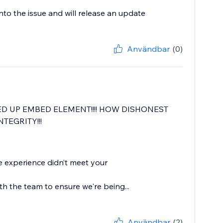
into the issue and will release an update
Användbar
(0)
ED UP EMBED ELEMENT!!!! HOW DISHONEST
TEGRITY!!!
he experience didn’t meet your
h the team to ensure we're being...
Användbar
(2)