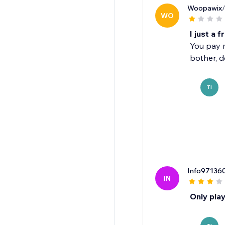
Woopawix
WO
I just a 
You pay m
bother, d
TI
Info97136
IN
Only pla