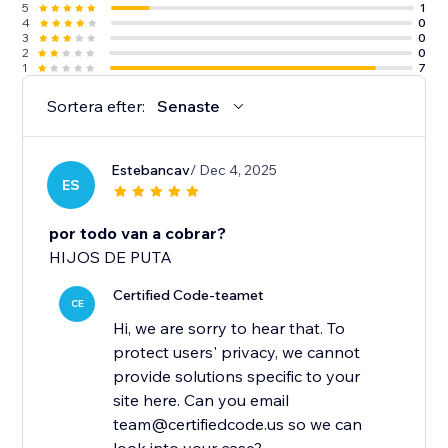
5
1
4
0
3
0
2
0
1
7
Sortera efter:
Senaste
Estebancav
/ Dec 4, 2025
ES
por todo van a cobrar?
HIJOS DE PUTA
Certified Code-teamet
CE
Hi, we are sorry to hear that. To
protect users' privacy, we cannot
provide solutions specific to your
site here. Can you email
team@certifiedcode.us so we can