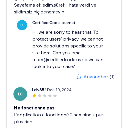
Sayafama ekledim.sürekli hata verdi ve
sildim.siz hiç denemeyin
Certified Code-teamet
CE
Hi, we are sorry to hear that. To
protect users' privacy, we cannot
provide solutions specific to your
site here. Can you email
team@certifiedcode.us so we can
look into your case?
Användbar
(1)
Lclv85
/ Dec 10, 2024
LC
Ne fonctionne pas
L'application a fonctionné 2 semaines, puis
plus rien