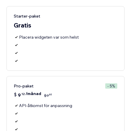
Starter-paket
Gratis
Placera widgeten var som helst
Pro-paket
- 5%
/månad
$
9
12
60
$
9
API-åtkomst för anpassning