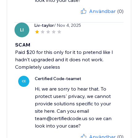
look into your case?
Användbar
(0)
Liv-taylor
/ Nov 4, 2025
LI
SCAM
Paid $20 for this only for it to pretend like I
hadn't upgraded and it does not work.
Completely useless
Certified Code-teamet
CE
Hi, we are sorry to hear that. To
protect users' privacy, we cannot
provide solutions specific to your
site here. Can you email
team@certifiedcode.us so we can
look into your case?
Användbar
(0)