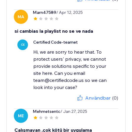
Marn47589
/ Apr 12, 2025
MA
si cambias la playlist no se ve nada
Certified Code-teamet
CE
Hi, we are sorry to hear that. To
protect users' privacy, we cannot
provide solutions specific to your
site here. Can you email
team@certifiedcode.us so we can
look into your case?
Användbar
(0)
Mehmetsentc
/ Jan 27, 2025
ME
Çalışmayan ,çok kötü bir uygulama