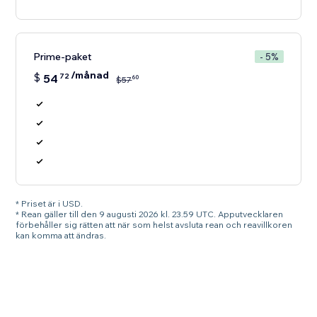
Prime-paket
- 5%
/månad
$
54
72
60
$
57
* Priset är i USD.
* Rean gäller till den 9 augusti 2026 kl. 23.59 UTC. Apputvecklaren
förbehåller sig rätten att när som helst avsluta rean och reavillkoren
kan komma att ändras.